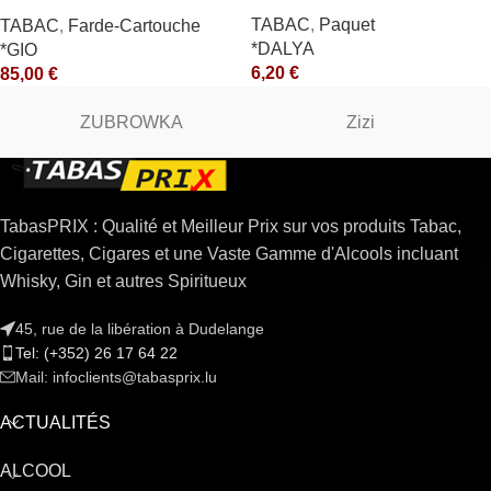
*OLD (10) *arde
TABAC
,
Paquet
TABAC
,
Farde-Cartouche
*DALYA
*GIO
6,20
€
85,00
€
ZUBROWKA
Zizi
TabasPRIX : Qualité et Meilleur Prix sur vos produits Tabac,
Cigarettes, Cigares et une Vaste Gamme d'Alcools incluant
Whisky, Gin et autres Spiritueux
45, rue de la libération à Dudelange
Tel: (+352) 26 17 64 22
Mail: infoclients@tabasprix.lu
ACTUALITÉS
ALCOOL