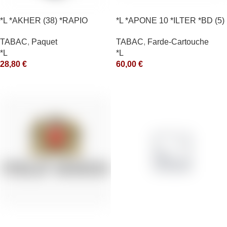
*L *AKHER (38) *RAPIO
*L *APONE 10 *ILTER *BD (5)
*REEN 200GR *ce
*arde
TABAC
,
Paquet
TABAC
,
Farde-Cartouche
*L
*L
28,80
€
60,00
€