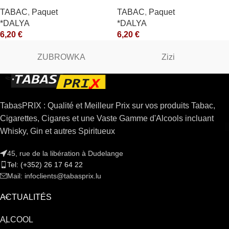
TABAC
,
Paquet
TABAC
,
Paquet
*DALYA
*DALYA
6,20
€
6,20
€
ZUBROWKA
Zizi
TabasPRIX : Qualité et Meilleur Prix sur vos produits Tabac,
Cigarettes, Cigares et une Vaste Gamme d'Alcools incluant
Whisky, Gin et autres Spiritueux
45, rue de la libération à Dudelange
Tel: (+352) 26 17 64 22
Mail: infoclients@tabasprix.lu
ACTUALITÉS
ALCOOL