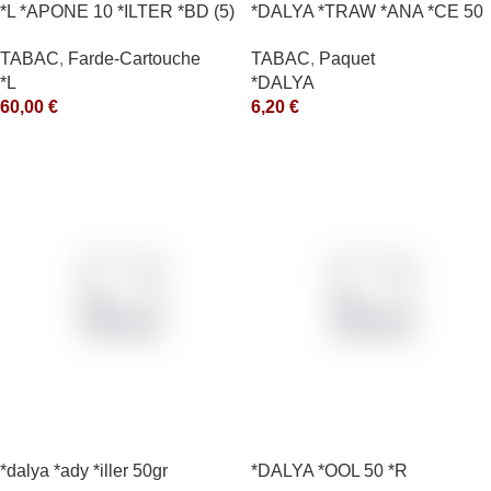
*L *APONE 10 *ILTER *BD (5)
*DALYA *TRAW *ANA *CE 50
*arde
*R
TABAC
,
Farde-Cartouche
TABAC
,
Paquet
*L
*DALYA
60,00
€
6,20
€
*dalya *ady *iller 50gr
*DALYA *OOL 50 *R