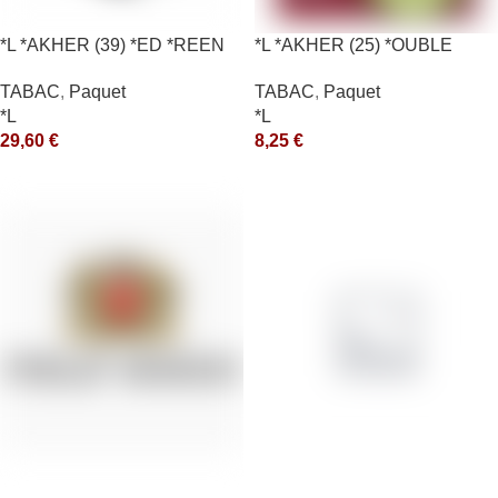
*L *AKHER (39) *ED *REEN
*L *AKHER (25) *OUBLE
*MASH 200GR *ce
*RUNCH 10X50GR *aquet
TABAC
,
Paquet
TABAC
,
Paquet
*L
*L
29,60
€
8,25
€