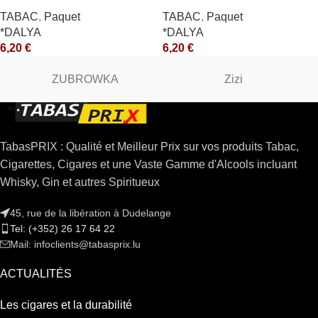
*R
TABAC
,
Paquet
TABAC
,
Paquet
*DALYA
*DALYA
6,20
€
6,20
€
ZUBROWKA
Zizi
TabasPRIX : Qualité et Meilleur Prix sur vos produits Tabac,
Cigarettes, Cigares et une Vaste Gamme d'Alcools incluant
Whisky, Gin et autres Spiritueux
45, rue de la libération à Dudelange
Tel: (+352) 26 17 64 22
Mail: infoclients@tabasprix.lu
ACTUALITÉS
Les cigares et la durabilité