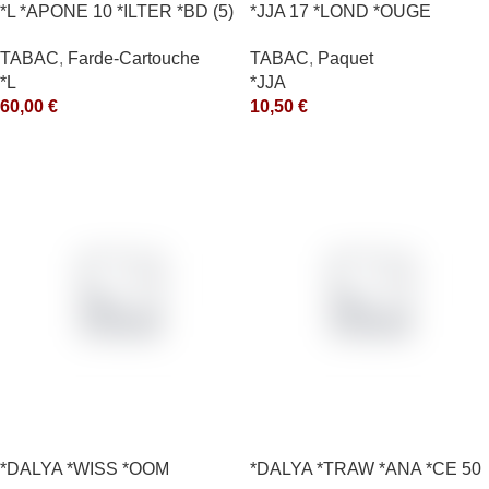
*L *APONE 10 *ILTER *BD (5)
*JJA 17 *LOND *OUGE
*arde
10X50GR *ce
TABAC
,
Farde-Cartouche
TABAC
,
Paquet
*L
*JJA
60,00
€
10,50
€
*DALYA *WISS *OOM
*DALYA *TRAW *ANA *CE 50