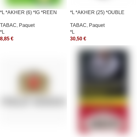
*L *AKHER (6) *IG *REEN
*L *AKHER (25) *OUBLE
10X50GR *aquet
*RUNCH 200GR *ce
TABAC
,
Paquet
TABAC
,
Paquet
*L
*L
8,85
€
30,50
€