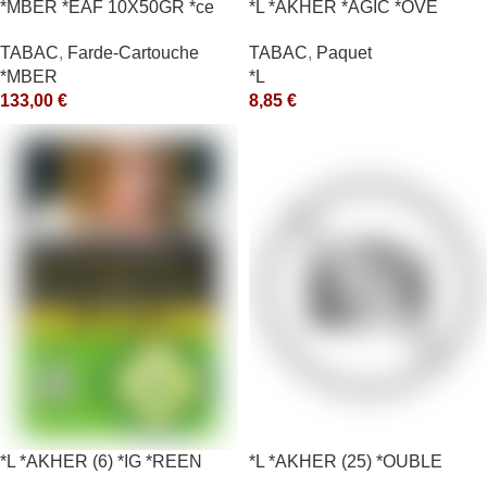
*MBER *EAF 10X50GR *ce
*L *AKHER *AGIC *OVE
TABAC
,
Farde-Cartouche
TABAC
,
Paquet
*MBER
*L
133,00
€
8,85
€
*L *AKHER (6) *IG *REEN
*L *AKHER (25) *OUBLE
10X50GR *aquet
*RUNCH 1KG *ce