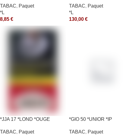
TABAC
,
Paquet
TABAC
,
Paquet
*L
*L
8,85
€
130,00
€
*JJA 17 *LOND *OUGE
*GIO 50 *UNIOR *IP
10X50GR *ce
TABAC
,
Paquet
TABAC
,
Paquet