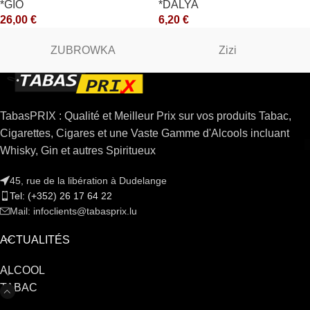
*GIO
*DALYA
26,00
€
6,20
€
ZUBROWKA
Zizi
TabasPRIX : Qualité et Meilleur Prix sur vos produits Tabac,
Cigarettes, Cigares et une Vaste Gamme d'Alcools incluant
Whisky, Gin et autres Spiritueux
45, rue de la libération à Dudelange
Tel: (+352) 26 17 64 22
Mail: infoclients@tabasprix.lu
ACTUALITÉS
ALCOOL
TABAC