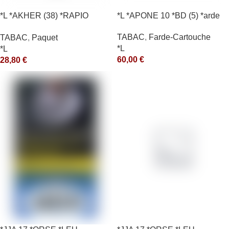
*L *AKHER (38) *RAPIO
*L *APONE 10 *BD (5) *arde
*REEN 200GR *ce
TABAC
,
Farde-Cartouche
TABAC
,
Paquet
*L
*L
60,00
€
28,80
€