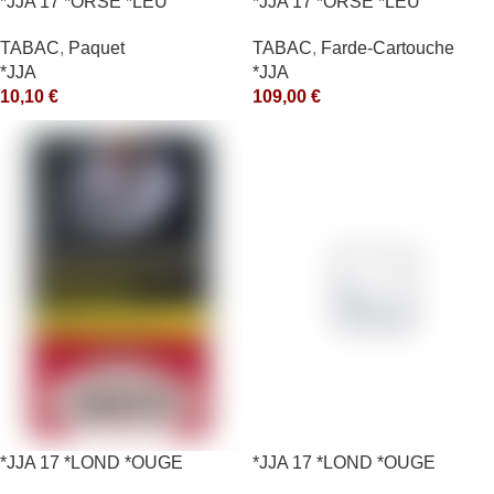
*JJA 17 *ORSE *LEU
*JJA 17 *ORSE *LEU
10X50GR *ce
10X50GR *arde
TABAC
,
Paquet
TABAC
,
Farde-Cartouche
*JJA
*JJA
10,10
€
109,00
€
*JJA 17 *LOND *OUGE
*JJA 17 *LOND *OUGE
10X50GR *ce
10X50GR *arde