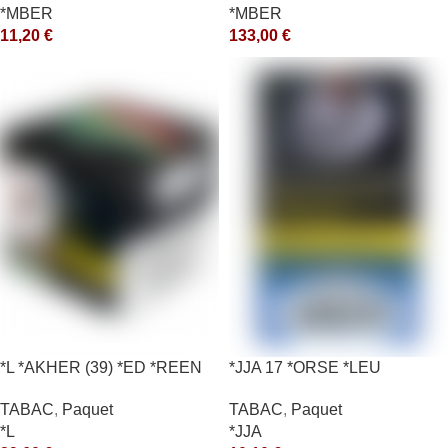
*MBER
*MBER
11,20
€
133,00
€
*L *AKHER (39) *ED *REEN
*JJA 17 *ORSE *LEU
*MASH 200GR *ce
10X50GR *ce
TABAC
,
Paquet
TABAC
,
Paquet
*L
*JJA