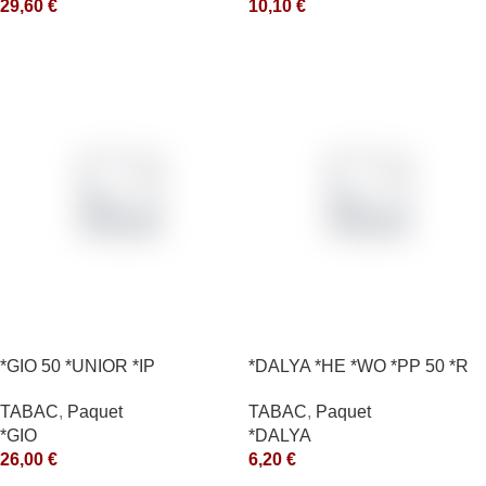
29,60
€
10,10
€
*GIO 50 *UNIOR *IP
*DALYA *HE *WO *PP 50 *R
TABAC
,
Paquet
TABAC
,
Paquet
*GIO
*DALYA
26,00
€
6,20
€