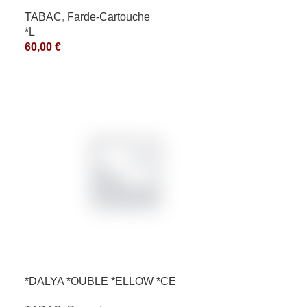
TABAC
,
Farde-Cartouche
*L
60,00
€
*DALYA *OUBLE *ELLOW *CE