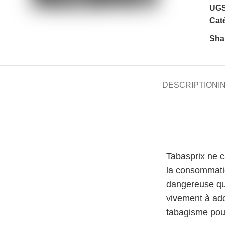
UGS
Caté
Sha
DESCRIPTION
I
Tabasprix ne 
la consommati
dangereuse qu
vivement à ado
tabagisme pour