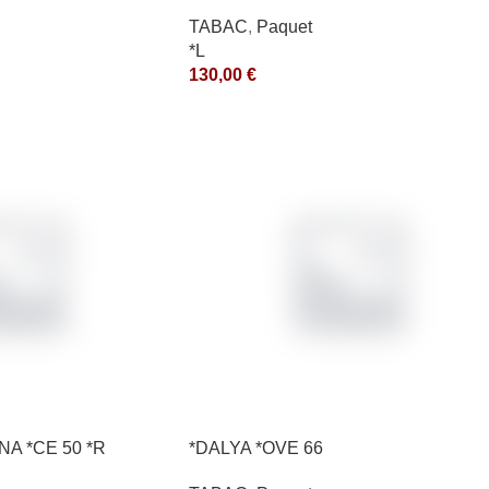
*ce
TABAC
,
Paquet
*L
130,00
€
NA *CE 50 *R
*DALYA *OVE 66