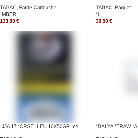
200GR *ce
TABAC
,
Farde-Cartouche
TABAC
,
Paquet
*MBER
*L
133,00
€
30,50
€
*JJA 17 *ORSE *LEU 10X50GR *ce
*DALYA *TRAW *A