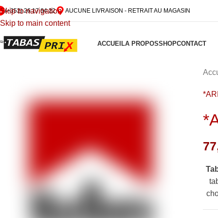
Skip to navigation
(+352) 26 17 64 22
AUCUNE LIVRAISON - RETRAIT AU MAGASIN
Skip to main content
ACCUEIL
A PROPOS
SHOP
CONTACT
Accu
*A
*
77
Ta
ta
cho