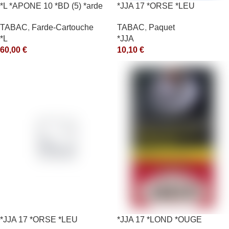
*L *APONE 10 *BD (5) *arde
*JJA 17 *ORSE *LEU
10X50GR *ce
TABAC
,
Farde-Cartouche
TABAC
,
Paquet
*L
*JJA
60,00
€
10,10
€
*JJA 17 *ORSE *LEU
*JJA 17 *LOND *OUGE