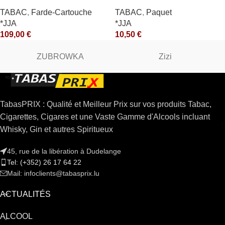
10X50GR *arde
10X50GR *ce
TABAC
,
Farde-Cartouche
TABAC
,
Paquet
*JJA
*JJA
109,00
€
10,50
€
ZUBROWKA
Zizi
TabasPRIX : Qualité et Meilleur Prix sur vos produits Tabac,
Cigarettes, Cigares et une Vaste Gamme d'Alcools incluant
Whisky, Gin et autres Spiritueux
45, rue de la libération à Dudelange
Tel: (+352) 26 17 64 22
Mail: infoclients@tabasprix.lu
ACTUALITÉS
ALCOOL