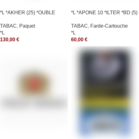
*L *AKHER (25) *OUBLE
*L *APONE 10 *ILTER *BD (5)
*RUNCH 1KG *ce
*arde
TABAC
,
Paquet
TABAC
,
Farde-Cartouche
*L
*L
130,00
€
60,00
€