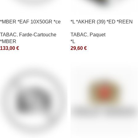
*MBER *EAF 10X50GR *ce
*L *AKHER (39) *ED *REEN
*MASH 200GR *ce
TABAC
,
Farde-Cartouche
TABAC
,
Paquet
*MBER
*L
133,00
€
29,60
€