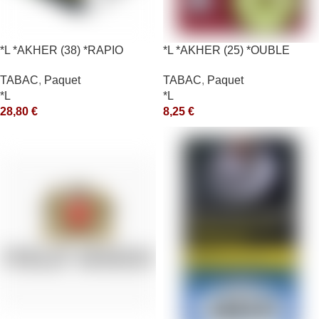
*L *AKHER (38) *RAPIO
*L *AKHER (25) *OUBLE
*REEN 200GR *ce
*RUNCH 10X50GR *aquet
TABAC
,
Paquet
TABAC
,
Paquet
*L
*L
28,80
€
8,25
€