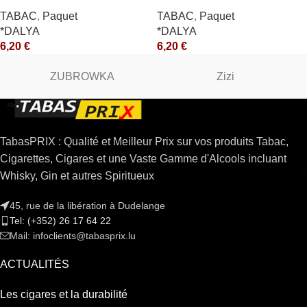
TABAC
,
Paquet
TABAC
,
Paquet
*DALYA
*DALYA
6,20
€
6,20
€
ZUBROWKA
Zizi
TabasPRIX : Qualité et Meilleur Prix sur vos produits Tabac,
Cigarettes, Cigares et une Vaste Gamme d'Alcools incluant
Whisky, Gin et autres Spiritueux
45, rue de la libération à Dudelange
Tel: (+352) 26 17 64 22
Mail: infoclients@tabasprix.lu
ACTUALITÉS
Les cigares et la durabilité