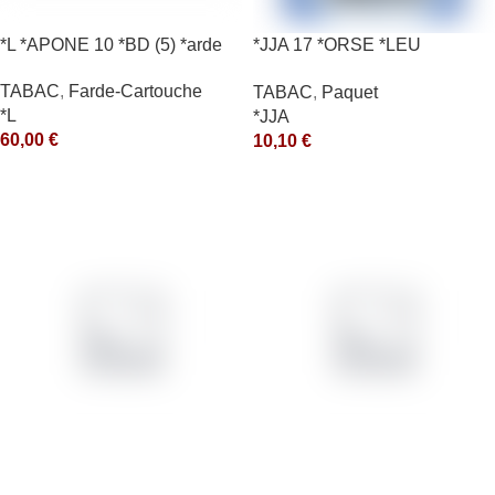
*L *APONE 10 *BD (5) *arde
*JJA 17 *ORSE *LEU
10X50GR *ce
TABAC
,
Farde-Cartouche
TABAC
,
Paquet
*L
*JJA
60,00
€
10,10
€