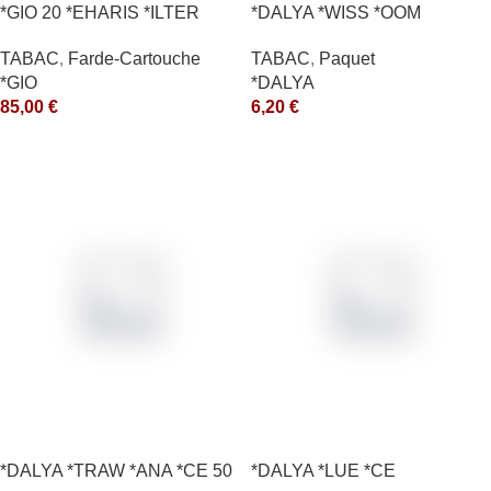
*GIO 20 *EHARIS *ILTER
*DALYA *WISS *OOM
*OLD (10) *arde
TABAC
,
Paquet
TABAC
,
Farde-Cartouche
*DALYA
*GIO
6,20
€
85,00
€
*DALYA *TRAW *ANA *CE 50
*DALYA *LUE *CE