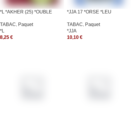
*L *AKHER (25) *OUBLE
*JJA 17 *ORSE *LEU
*RUNCH 10X50GR *aquet
10X50GR *ce
TABAC
,
Paquet
TABAC
,
Paquet
*L
*JJA
8,25
€
10,10
€