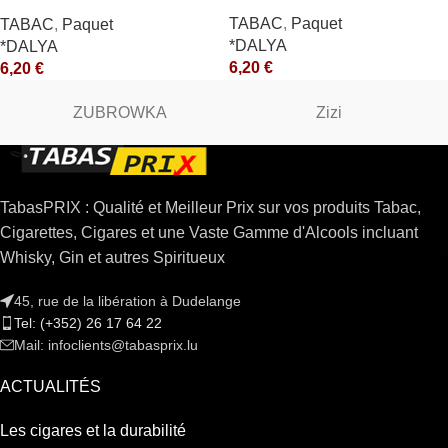
*R
TABAC
,
Paquet
TABAC
,
Paquet
*DALYA
*DALYA
6,20
€
6,20
€
ZUBROWKA
Zizi
TabasPRIX : Qualité et Meilleur Prix sur vos produits Tabac,
Cigarettes, Cigares et une Vaste Gamme d'Alcools incluant
Whisky, Gin et autres Spiritueux
45, rue de la libération à Dudelange
Tel: (+352) 26 17 64 22
Mail: infoclients@tabasprix.lu
ACTUALITÉS
Les cigares et la durabilité