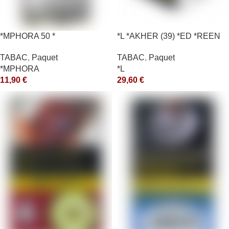
*MPHORA 50 *
*L *AKHER (39) *ED *REEN
*MASH 200GR *ce
TABAC
,
Paquet
TABAC
,
Paquet
*MPHORA
*L
11,90
€
29,60
€