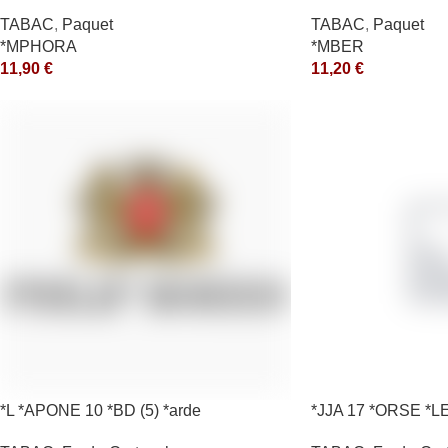
TABAC
,
Paquet
TABAC
,
Paquet
*MPHORA
*MBER
11,90
€
11,20
€
*L *APONE 10 *BD (5) *arde
*JJA 17 *ORSE *L