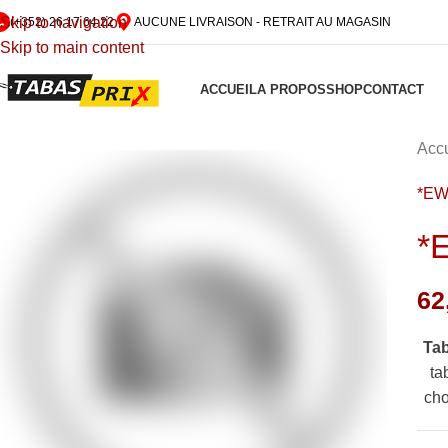
Skip to navigation
(+352) 26 17 64 22
AUCUNE LIVRAISON - RETRAIT AU MAGASIN
Skip to main content
ACCUEIL
A PROPOS
SHOP
CONTACT
Accu
*E
*
62
Ta
ta
cho