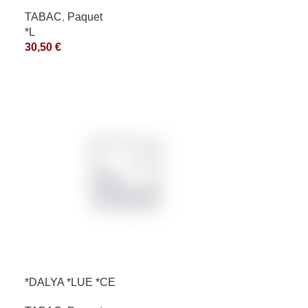
200GR *ce
TABAC
,
Paquet
*L
30,50
€
*DALYA *LUE *CE