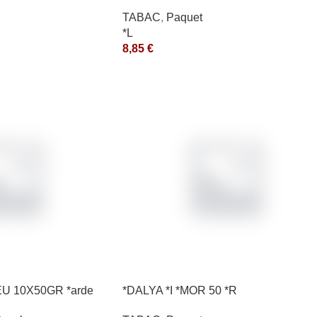
*aquet
TABAC
,
Paquet
*L
8,85
€
EU 10X50GR *arde
*DALYA *I *MOR 50 *R