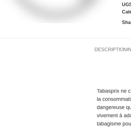
UGS
Caté
Sha
DESCRIPTION
I
Tabasprix ne 
la consommati
dangereuse qu
vivement à ado
tabagisme pour