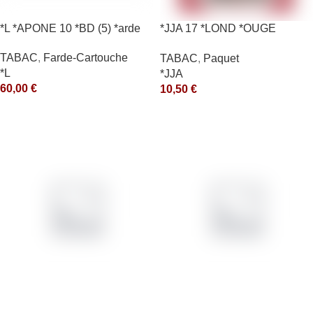
*L *APONE 10 *BD (5) *arde
*JJA 17 *LOND *OUGE
10X50GR *ce
TABAC
,
Farde-Cartouche
TABAC
,
Paquet
*L
*JJA
60,00
€
10,50
€