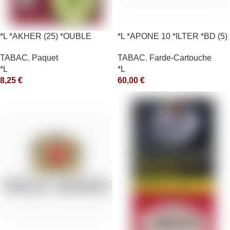
*L *AKHER (25) *OUBLE
*L *APONE 10 *ILTER *BD (5)
*RUNCH 10X50GR *aquet
*arde
TABAC
,
Paquet
TABAC
,
Farde-Cartouche
*L
*L
8,25
€
60,00
€