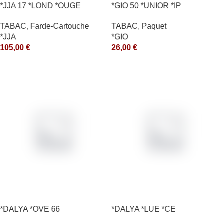
*JJA 17 *LOND *OUGE
*GIO 50 *UNIOR *IP
10X50GR *arde
TABAC
,
Paquet
TABAC
,
Farde-Cartouche
*GIO
*JJA
26,00
€
105,00
€
*DALYA *OVE 66
*DALYA *LUE *CE