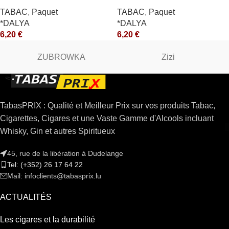
TABAC
,
Paquet
TABAC
,
Paquet
*DALYA
*DALYA
6,20
€
6,20
€
ZUBROWKA
Zizi
TabasPRIX : Qualité et Meilleur Prix sur vos produits Tabac,
Cigarettes, Cigares et une Vaste Gamme d'Alcools incluant
Whisky, Gin et autres Spiritueux
45, rue de la libération à Dudelange
Tel: (+352) 26 17 64 22
Mail: infoclients@tabasprix.lu
ACTUALITÉS
Les cigares et la durabilité