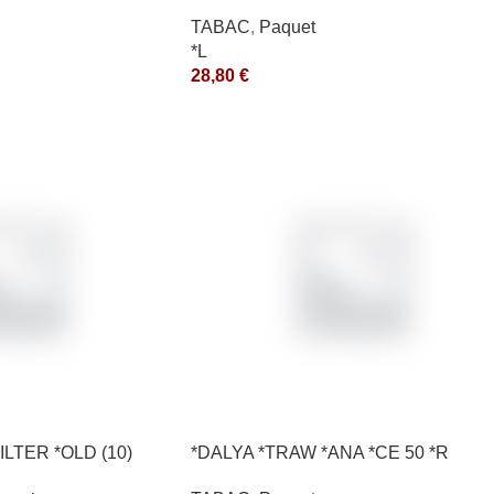
*ce
TABAC
,
Paquet
*L
28,80
€
ILTER *OLD (10)
*DALYA *TRAW *ANA *CE 50 *R