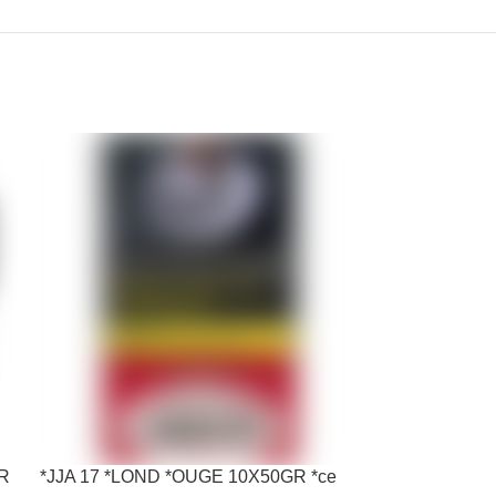
GR
*JJA 17 *LOND *OUGE 10X50GR *ce