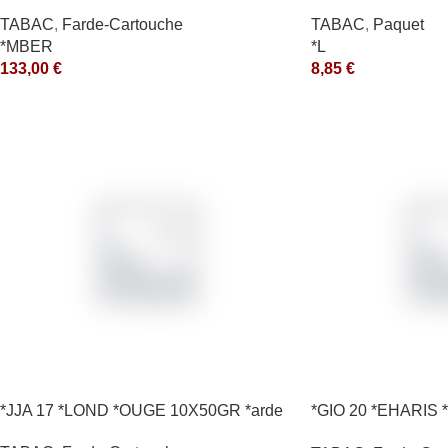
TABAC
,
Farde-Cartouche
TABAC
,
Paquet
*MBER
*L
133,00
€
8,85
€
*JJA 17 *LOND *OUGE 10X50GR *arde
*GIO 20 *EHARIS *
*arde