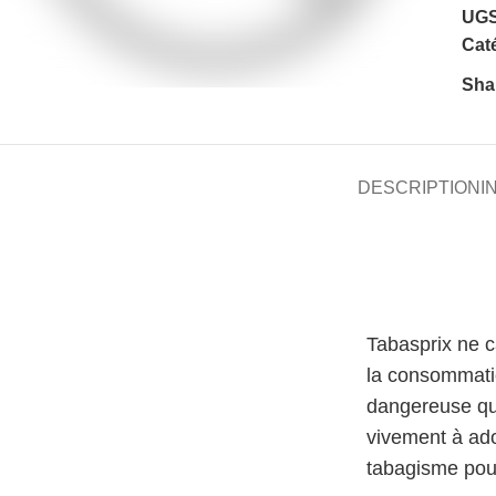
UGS
Caté
Sha
DESCRIPTION
I
Tabasprix ne 
la consommati
dangereuse qu
vivement à ado
tabagisme pour