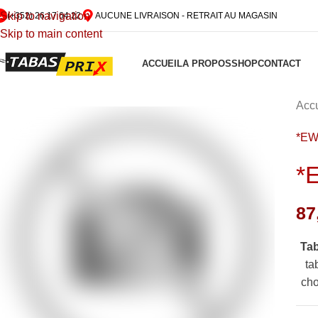
Skip to navigation
(+352) 26 17 64 22
AUCUNE LIVRAISON - RETRAIT AU MAGASIN
Skip to main content
ACCUEIL
A PROPOS
SHOP
CONTACT
Accu
*E
*
87
Ta
ta
cho