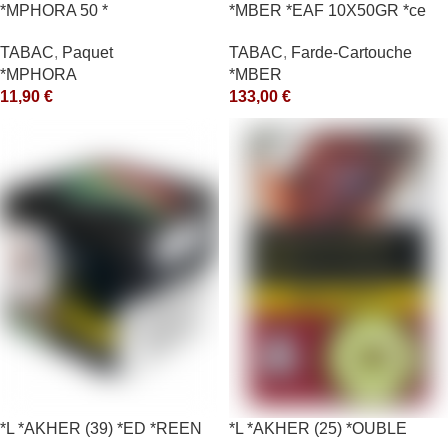
*MPHORA 50 *
*MBER *EAF 10X50GR *ce
TABAC
,
Paquet
TABAC
,
Farde-Cartouche
*MPHORA
*MBER
11,90
€
133,00
€
*L *AKHER (39) *ED *REEN
*L *AKHER (25) *OUBLE