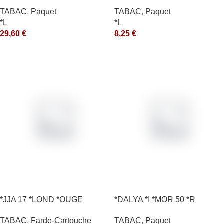
*MASH 200GR *ce
*RUNCH 10X50GR *aquet
TABAC
,
Paquet
TABAC
,
Paquet
*L
*L
29,60
€
8,25
€
*JJA 17 *LOND *OUGE
*DALYA *I *MOR 50 *R
10X50GR *arde
TABAC
,
Paquet
TABAC
,
Farde-Cartouche