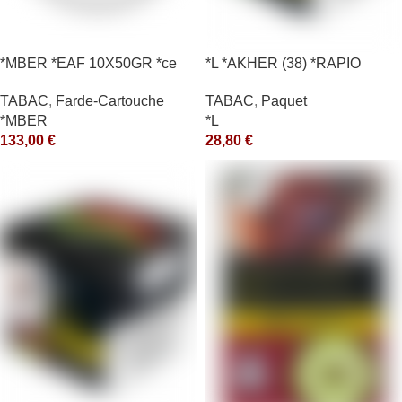
*MBER *EAF 10X50GR *ce
*L *AKHER (38) *RAPIO
*REEN 200GR *ce
TABAC
,
Farde-Cartouche
TABAC
,
Paquet
*MBER
*L
133,00
€
28,80
€