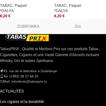
TABAC
,
Paquet
TABAC
,
Paquet
*DALYA
*DALYA
6,20
€
6,20
€
ZUBROWKA
Zizi
TabasPRIX : Qualité et Meilleur Prix sur vos produits Tabac,
Cigarettes, Cigares et une Vaste Gamme d'Alcools incluant
Whisky, Gin et autres Spiritueux
45, rue de la libération à Dudelange
Tel: (+352) 26 17 64 22
Mail: infoclients@tabasprix.lu
ACTUALITÉS
Les cigares et la durabilité