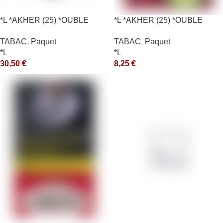
*L *AKHER (25) *OUBLE
*L *AKHER (25) *OUBLE
*RUNCH 200GR *ce
*RUNCH 10X50GR *aquet
TABAC
,
Paquet
TABAC
,
Paquet
*L
*L
30,50
€
8,25
€