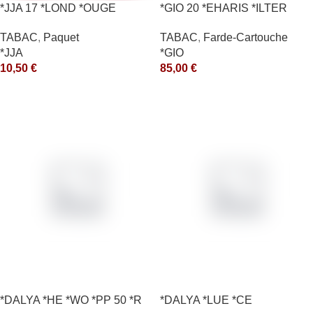
*JJA 17 *LOND *OUGE
*GIO 20 *EHARIS *ILTER
10X50GR *ce
*OLD (10) *arde
TABAC
,
Paquet
TABAC
,
Farde-Cartouche
*JJA
*GIO
10,50
€
85,00
€
*DALYA *HE *WO *PP 50 *R
*DALYA *LUE *CE