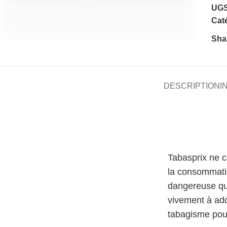
UGS
Caté
Sha
DESCRIPTION
I
Tabasprix ne 
la consommati
dangereuse qu
vivement à ado
tabagisme pour