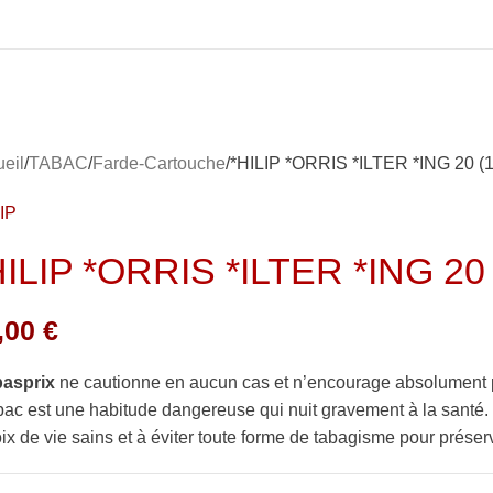
eil
TABAC
Farde-Cartouche
*HILIP *ORRIS *ILTER *ING 20 (1
IP
HILIP *ORRIS *ILTER *ING 20 
,00
€
basprix
ne cautionne en aucun cas et n’encourage absolument 
bac est une habitude dangereuse qui nuit gravement à la sant
ix de vie sains et à éviter toute forme de tabagisme pour préserv