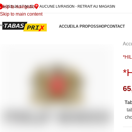
Skip to navigation
(+352) 26 17 64 22
AUCUNE LIVRAISON - RETRAIT AU MAGASIN
Skip to main content
ACCUEIL
A PROPOS
SHOP
CONTACT
Accu
*HIL
*
65
Ta
ta
cho