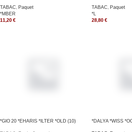
*ce
TABAC
,
Paquet
TABAC
,
Paquet
*MBER
*L
11,20
€
28,80
€
*GIO 20 *EHARIS *ILTER *OLD (10)
*DALYA *WISS *O
*arde