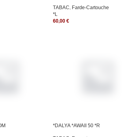
TABAC
,
Farde-Cartouche
*L
60,00
€
OM
*DALYA *AWAII 50 *R