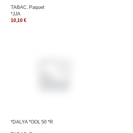
TABAC
,
Paquet
*JJA
10,10
€
*DALYA *OOL 50 *R