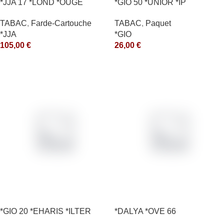
*JJA 17 *LOND *OUGE
*GIO 50 *UNIOR *IP
10X50GR *arde
TABAC
,
Paquet
TABAC
,
Farde-Cartouche
*GIO
*JJA
26,00
€
105,00
€
*GIO 20 *EHARIS *ILTER
*DALYA *OVE 66
*OLD (10) *arde