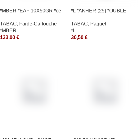
*MBER *EAF 10X50GR *ce
*L *AKHER (25) *OUBLE
*RUNCH 200GR *ce
TABAC
,
Farde-Cartouche
TABAC
,
Paquet
*MBER
*L
133,00
€
30,50
€