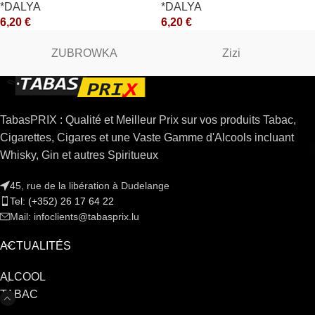
*DALYA
*DALYA
6,20
€
6,20
€
ZUBROWKA
Zizi
TabasPRIX : Qualité et Meilleur Prix sur vos produits Tabac,
Cigarettes, Cigares et une Vaste Gamme d'Alcools incluant
Whisky, Gin et autres Spiritueux
45, rue de la libération à Dudelange
Tel: (+352) 26 17 64 22
Mail: infoclients@tabasprix.lu
ACTUALITÉS
ALCOOL
TABAC