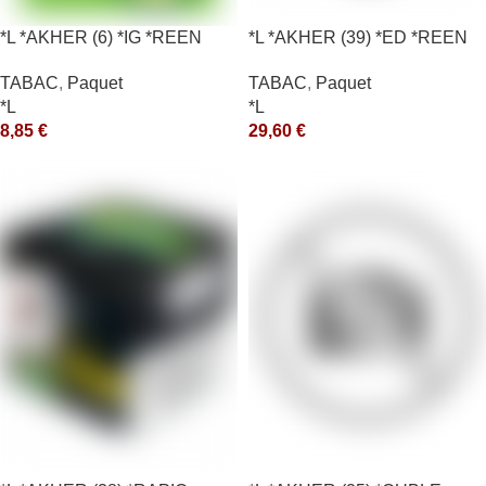
*L *AKHER (6) *IG *REEN
*L *AKHER (39) *ED *REEN
10X50GR *aquet
*MASH 200GR *ce
TABAC
,
Paquet
TABAC
,
Paquet
*L
*L
8,85
€
29,60
€