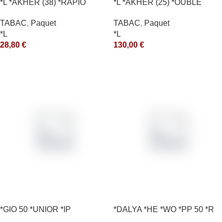
*L *AKHER (38) *RAPIO
*L *AKHER (25) *OUBLE
*REEN 200GR *ce
*RUNCH 1KG *ce
TABAC
,
Paquet
TABAC
,
Paquet
*L
*L
28,80
€
130,00
€
*GIO 50 *UNIOR *IP
*DALYA *HE *WO *PP 50 *R