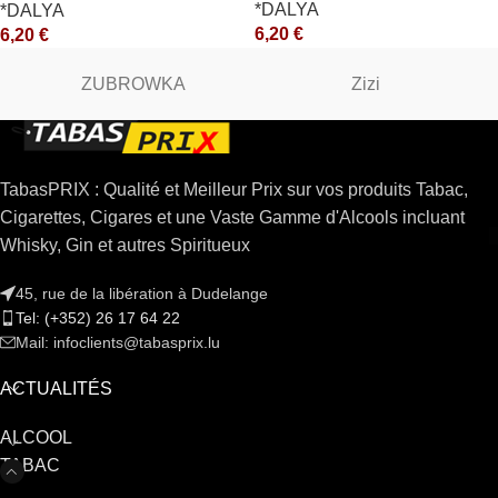
*DALYA
*DALYA
6,20
€
6,20
€
ZUBROWKA
Zizi
TabasPRIX : Qualité et Meilleur Prix sur vos produits Tabac,
Cigarettes, Cigares et une Vaste Gamme d'Alcools incluant
Whisky, Gin et autres Spiritueux
45, rue de la libération à Dudelange
Tel: (+352) 26 17 64 22
Mail: infoclients@tabasprix.lu
ACTUALITÉS
ALCOOL
TABAC