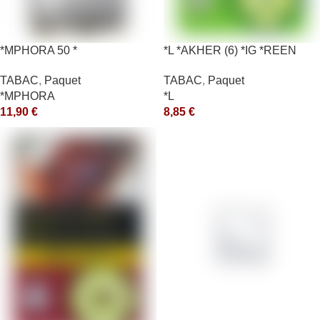
*MPHORA 50 *
*L *AKHER (6) *IG *REEN
10X50GR *aquet
TABAC
,
Paquet
TABAC
,
Paquet
*MPHORA
*L
11,90
€
8,85
€