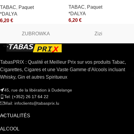
*R
TABAC
,
Paquet
TABAC
,
Paquet
*DALYA
*DALYA
6,20
€
6,20
€
ZUBROWKA
Zizi
TabasPRIX : Qualité et Meilleur Prix sur vos produits Tabac,
Cigarettes, Cigares et une Vaste Gamme d'Alcools incluant
Whisky, Gin et autres Spiritueux
45, rue de la libération à Dudelange
Tel: (+352) 26 17 64 22
Mail: infoclients@tabasprix.lu
ACTUALITÉS
ALCOOL