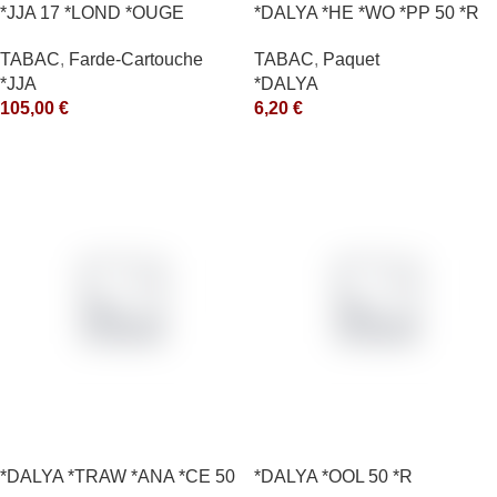
*JJA 17 *LOND *OUGE
*DALYA *HE *WO *PP 50 *R
10X50GR *arde
TABAC
,
Paquet
TABAC
,
Farde-Cartouche
*DALYA
*JJA
6,20
€
105,00
€
*DALYA *TRAW *ANA *CE 50
*DALYA *OOL 50 *R