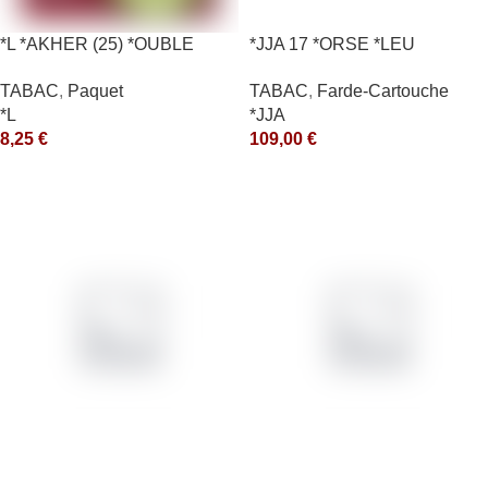
*L *AKHER (25) *OUBLE
*JJA 17 *ORSE *LEU
*RUNCH 10X50GR *aquet
10X50GR *arde
TABAC
,
Paquet
TABAC
,
Farde-Cartouche
*L
*JJA
8,25
€
109,00
€