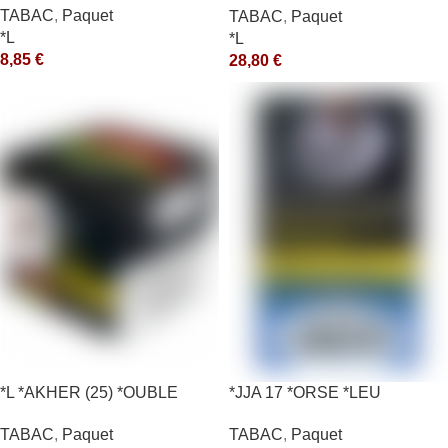
TABAC
,
Paquet
TABAC
,
Paquet
*L
*L
8,85
€
28,80
€
*L *AKHER (25) *OUBLE
*JJA 17 *ORSE *LEU
*RUNCH 200GR *ce
10X50GR *ce
TABAC
,
Paquet
TABAC
,
Paquet