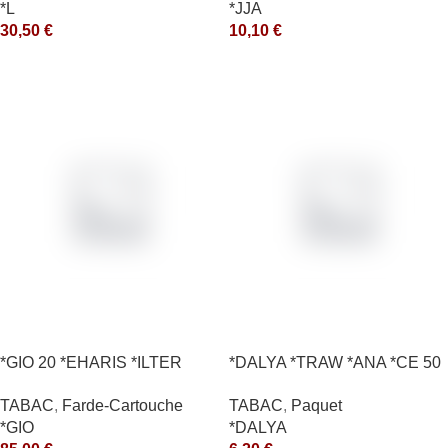
*L
*JJA
30,50
€
10,10
€
*GIO 20 *EHARIS *ILTER
*DALYA *TRAW *ANA *CE 50
*OLD (10) *arde
*R
TABAC
,
Farde-Cartouche
TABAC
,
Paquet
*GIO
*DALYA