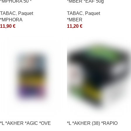
*MPHORA 50 *
*MBER *EAF 50g
TABAC
,
Paquet
TABAC
,
Paquet
*MPHORA
*MBER
11,90
€
11,20
€
*L *AKHER *AGIC *OVE
*L *AKHER (38) *RAPIO
*REEN 200GR *ce