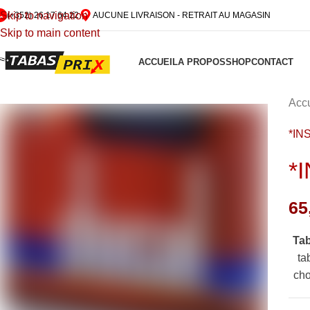
Skip to navigation
(+352) 26 17 64 22
AUCUNE LIVRAISON - RETRAIT AU MAGASIN
Skip to main content
ACCUEIL
A PROPOS
SHOP
CONTACT
Accu
*IN
*
65
Ta
ta
cho