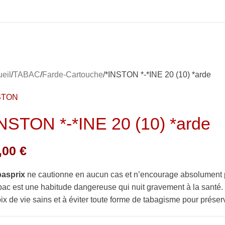
eil
TABAC
Farde-Cartouche
*INSTON *-*INE 20 (10) *arde
STON
INSTON *-*INE 20 (10) *arde
,00
€
basprix
ne cautionne en aucun cas et n’encourage absolument 
bac est une habitude dangereuse qui nuit gravement à la sant
ix de vie sains et à éviter toute forme de tabagisme pour préserv