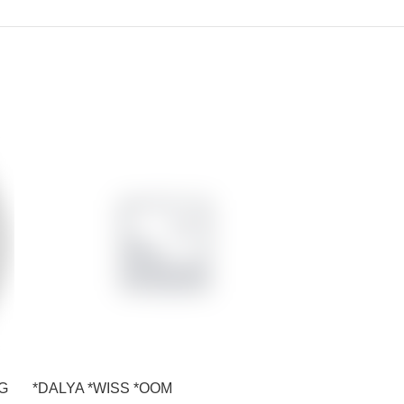
KG
*DALYA *WISS *OOM