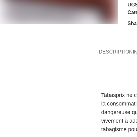
UGS
Caté
Sha
DESCRIPTION
I
Tabasprix ne 
la consommati
dangereuse qu
vivement à ado
tabagisme pour