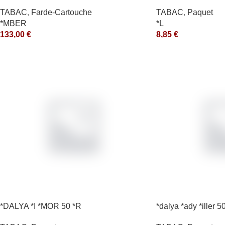
*aquet
TABAC
,
Farde-Cartouche
TABAC
,
Paquet
*MBER
*L
133,00
€
8,85
€
*DALYA *I *MOR 50 *R
*dalya *ady *iller 5