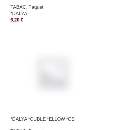
TABAC
,
Paquet
*DALYA
6,20
€
*DALYA *OUBLE *ELLOW *CE