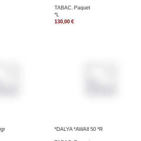
*ce
TABAC
,
Paquet
*L
130,00
€
0gr
*DALYA *AWAII 50 *R