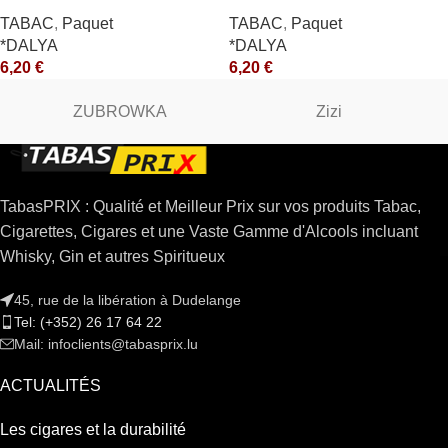
TABAC
,
Paquet
TABAC
,
Paquet
*DALYA
*DALYA
6,20
€
6,20
€
ZUBROWKA
Zizi
TabasPRIX : Qualité et Meilleur Prix sur vos produits Tabac,
Cigarettes, Cigares et une Vaste Gamme d'Alcools incluant
Whisky, Gin et autres Spiritueux
45, rue de la libération à Dudelange
Tel: (+352) 26 17 64 22
Mail: infoclients@tabasprix.lu
ACTUALITÉS
Les cigares et la durabilité