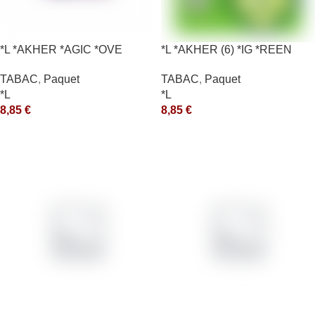
*L *AKHER *AGIC *OVE
*L *AKHER (6) *IG *REEN
10X50GR *aquet
TABAC
,
Paquet
TABAC
,
Paquet
*L
*L
8,85
€
8,85
€