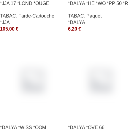
*JJA 17 *LOND *OUGE
*DALYA *HE *WO *PP 50 *R
10X50GR *arde
TABAC
,
Paquet
TABAC
,
Farde-Cartouche
*DALYA
*JJA
6,20
€
105,00
€
*DALYA *WISS *OOM
*DALYA *OVE 66