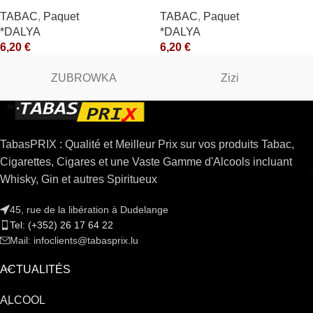
TABAC
,
Paquet
TABAC
,
Paquet
*DALYA
*DALYA
6,20
€
6,20
€
ZUBROWKA
Zizi
TabasPRIX : Qualité et Meilleur Prix sur vos produits Tabac,
Cigarettes, Cigares et une Vaste Gamme d'Alcools incluant
Whisky, Gin et autres Spiritueux
45, rue de la libération à Dudelange
Tel: (+352) 26 17 64 22
Mail: infoclients@tabasprix.lu
ACTUALITÉS
ALCOOL