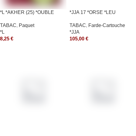
*L *AKHER (25) *OUBLE
*JJA 17 *ORSE *LEU
*RUNCH 10X50GR *aquet
10X50GR *arde
TABAC
,
Paquet
TABAC
,
Farde-Cartouche
*L
*JJA
8,25
€
105,00
€