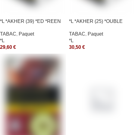
*L *AKHER (39) *ED *REEN
*L *AKHER (25) *OUBLE
*MASH 200GR *ce
*RUNCH 200GR *ce
TABAC
,
Paquet
TABAC
,
Paquet
*L
*L
29,60
€
30,50
€