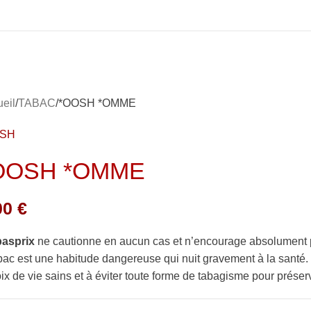
eil
TABAC
*OOSH *OMME
OSH
OOSH *OMME
00
€
basprix
ne cautionne en aucun cas et n’encourage absolument 
bac est une habitude dangereuse qui nuit gravement à la sant
ix de vie sains et à éviter toute forme de tabagisme pour préserv