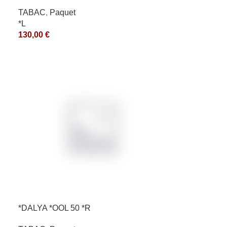
*ce
TABAC
,
Paquet
*L
130,00
€
*DALYA *OOL 50 *R