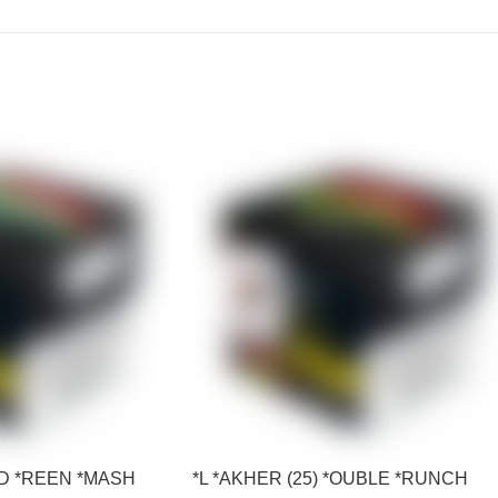
*ED *REEN *MASH
*L *AKHER (25) *OUBLE *RUNCH