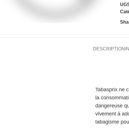
UGS
Caté
Sha
DESCRIPTION
I
Tabasprix ne 
la consommati
dangereuse qu
vivement à ado
tabagisme pour