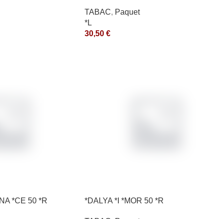
200GR *ce
TABAC
,
Paquet
*L
30,50
€
NA *CE 50 *R
*DALYA *I *MOR 50 *R