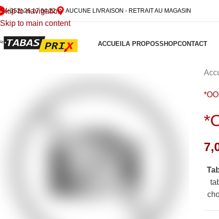
Skip to navigation
(+352) 26 17 64 22
AUCUNE LIVRAISON - RETRAIT AU MAGASIN
Skip to main content
ACCUEIL
A PROPOS
SHOP
CONTACT
Accu
*O
*
7,
Ta
ta
cho