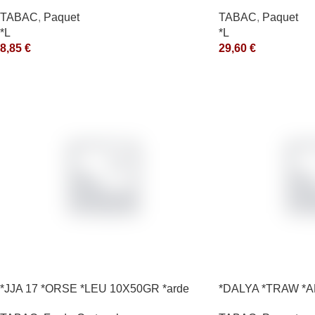
200GR *ce
TABAC
,
Paquet
TABAC
,
Paquet
*L
*L
8,85
€
29,60
€
*JJA 17 *ORSE *LEU 10X50GR *arde
*DALYA *TRAW *A