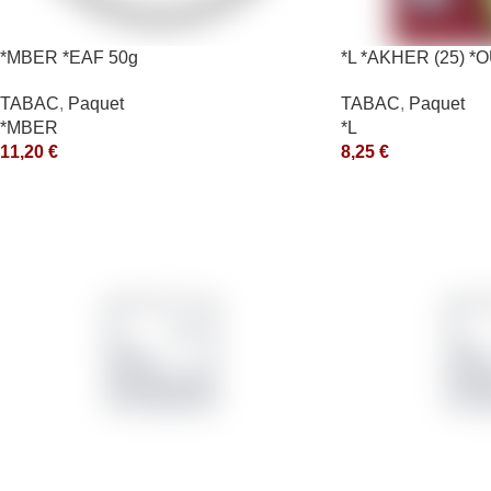
*MBER *EAF 50g
*L *AKHER (25) 
10X50GR *aquet
TABAC
,
Paquet
TABAC
,
Paquet
*MBER
*L
11,20
€
8,25
€