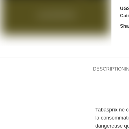
UGS
Caté
Sha
DESCRIPTION
I
Tabasprix ne 
la consommati
dangereuse qu