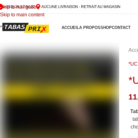
Skip to navigation
(+352) 26 17 64 22
AUCUNE LIVRAISON - RETRAIT AU MAGASIN
Skip to main content
ACCUEIL
A PROPOS
SHOP
CONTACT
Accu
*U
*
11
Ta
ta
cho