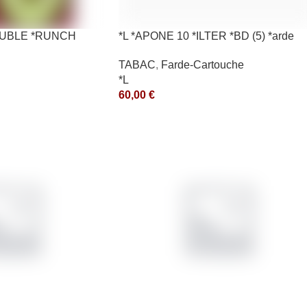
*OUBLE *RUNCH
*L *APONE 10 *ILTER *BD (5) *arde
TABAC
,
Farde-Cartouche
*L
60,00
€