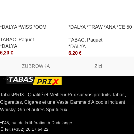
*DALYA *WISS *OOM
*DALYA *TRAW *ANA *CE 50
*R
TABAC
,
Paquet
TABAC
,
Paquet
*DALYA
*DALYA
6,20
€
6,20
€
ZUBROWKA
Zizi
TabasPRIX : Qualité et Meilleur Prix sur vos produits Tabac,
Cigarettes, Cigares et une Vaste Gamme d'Alcools incluant
Whisky, Gin et autres Spiritueux
45, rue de la libération à Dudelange
Tel: (+352) 26 17 64 22