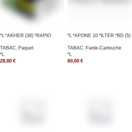
*L *AKHER (38) *RAPIO
*L *APONE 10 *ILTER *BD (5)
*REEN 200GR *ce
*arde
TABAC
,
Paquet
TABAC
,
Farde-Cartouche
*L
*L
28,80
€
60,00
€