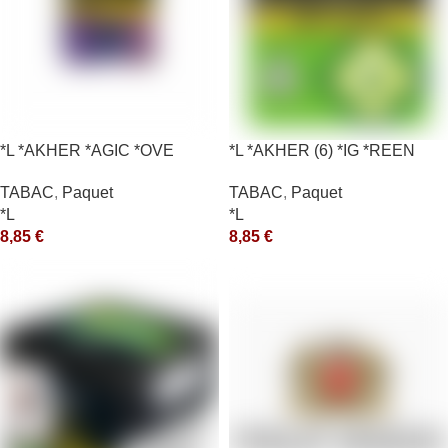
*L *AKHER *AGIC *OVE
*L *AKHER (6) *IG *REEN
10X50GR *aquet
TABAC
,
Paquet
TABAC
,
Paquet
*L
*L
8,85
€
8,85
€