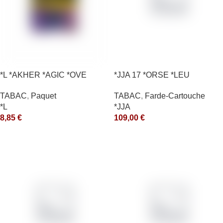
*L *AKHER *AGIC *OVE
*JJA 17 *ORSE *LEU
10X50GR *arde
TABAC
,
Paquet
TABAC
,
Farde-Cartouche
*L
*JJA
8,85
€
109,00
€