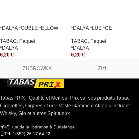
*DALYA *OUBLE *ELLOW
*DALYA *LUE *CE
*CE
TABAC
,
Paquet
TABAC
,
Paquet
*DALYA
*DALYA
6,20
€
6,20
€
ZUBROWKA
Zizi
TabasPRIX : Qualité et Meilleur Prix sur vos produits Tabac,
Cigarettes, Cigares et une Vaste Gamme d'Alcools incluant
Whisky, Gin et autres Spiritueux
45, rue de la libération à Dudelange
Tel: (+352) 26 17 64 22