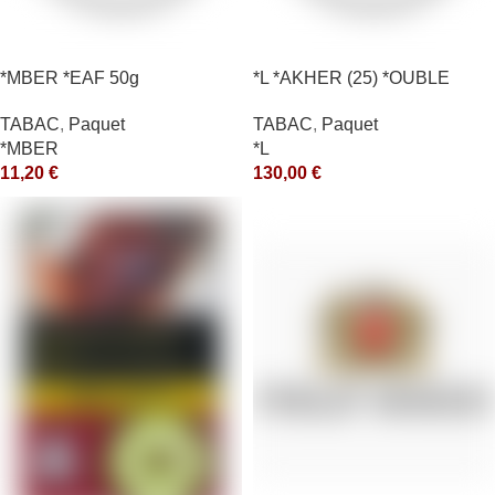
*MBER *EAF 50g
*L *AKHER (25) *OUBLE
*RUNCH 1KG *ce
TABAC
,
Paquet
TABAC
,
Paquet
*MBER
*L
11,20
€
130,00
€