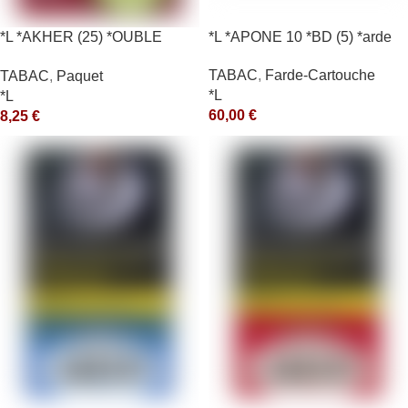
*L *AKHER (25) *OUBLE
*L *APONE 10 *BD (5) *arde
*RUNCH 10X50GR *aquet
TABAC
,
Farde-Cartouche
TABAC
,
Paquet
*L
*L
60,00
€
8,25
€