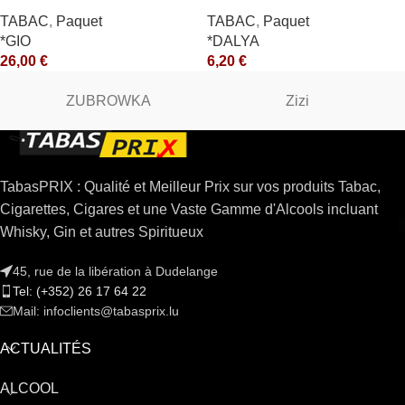
TABAC
,
Paquet
TABAC
,
Paquet
*GIO
*DALYA
26,00
€
6,20
€
ZUBROWKA
Zizi
TabasPRIX : Qualité et Meilleur Prix sur vos produits Tabac,
Cigarettes, Cigares et une Vaste Gamme d'Alcools incluant
Whisky, Gin et autres Spiritueux
45, rue de la libération à Dudelange
Tel: (+352) 26 17 64 22
Mail: infoclients@tabasprix.lu
ACTUALITÉS
ALCOOL