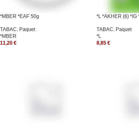
*MBER *EAF 50g
*L *AKHER (6) *I
*aquet
TABAC
,
Paquet
TABAC
,
Paquet
*MBER
*L
11,20
€
8,85
€