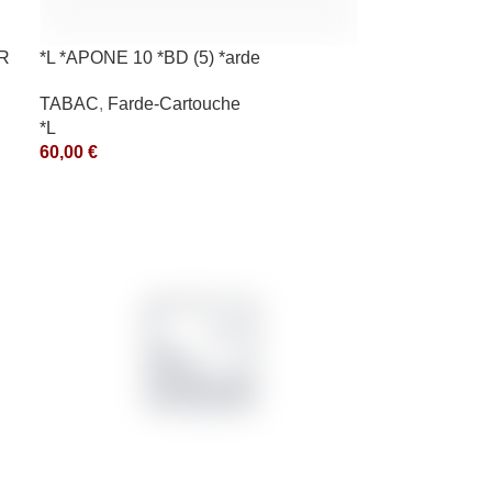
GR
*L *APONE 10 *BD (5) *arde
TABAC
,
Farde-Cartouche
*L
60,00
€