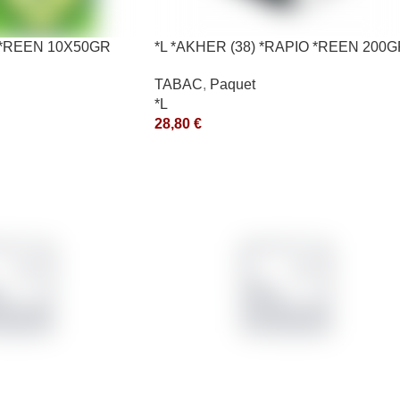
G *REEN 10X50GR
*L *AKHER (38) *RAPIO *REEN 200
*ce
TABAC
,
Paquet
*L
28,80
€