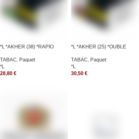
*L *AKHER (38) *RAPIO
*L *AKHER (25) *OUBLE
*REEN 200GR *ce
*RUNCH 200GR *ce
TABAC
,
Paquet
TABAC
,
Paquet
*L
*L
28,80
€
30,50
€