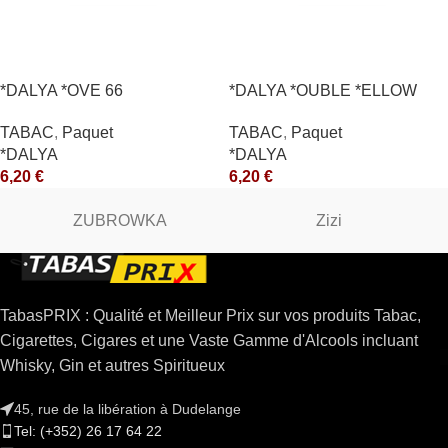
*DALYA *OVE 66
*DALYA *OUBLE *ELLOW
*CE
TABAC
,
Paquet
TABAC
,
Paquet
*DALYA
*DALYA
6,20
€
6,20
€
ZUBROWKA
Zizi
TabasPRIX : Qualité et Meilleur Prix sur vos produits Tabac,
Cigarettes, Cigares et une Vaste Gamme d'Alcools incluant
Whisky, Gin et autres Spiritueux
45, rue de la libération à Dudelange
Tel: (+352) 26 17 64 22