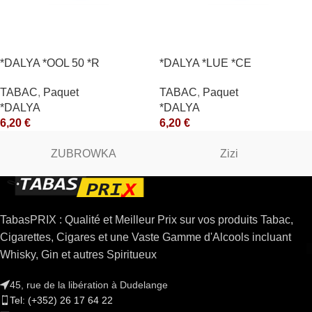
*DALYA *OOL 50 *R
*DALYA *LUE *CE
TABAC
,
Paquet
TABAC
,
Paquet
*DALYA
*DALYA
6,20
€
6,20
€
ZUBROWKA
Zizi
TabasPRIX : Qualité et Meilleur Prix sur vos produits Tabac,
Cigarettes, Cigares et une Vaste Gamme d'Alcools incluant
Whisky, Gin et autres Spiritueux
45, rue de la libération à Dudelange
Tel: (+352) 26 17 64 22