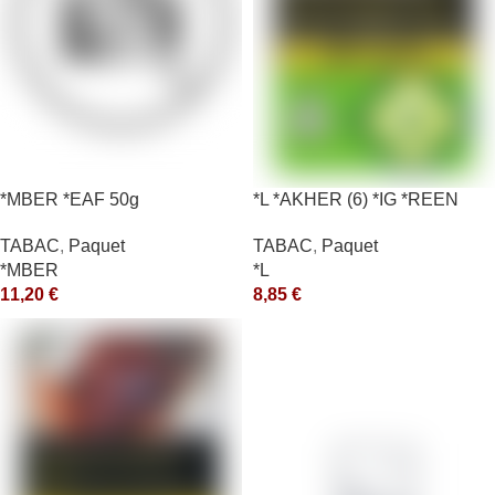
*MBER *EAF 50g
*L *AKHER (6) *IG *REEN
10X50GR *aquet
TABAC
,
Paquet
TABAC
,
Paquet
*MBER
*L
11,20
€
8,85
€