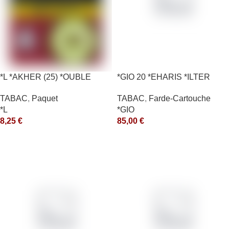
*L *AKHER (25) *OUBLE
*GIO 20 *EHARIS *ILTER
*RUNCH 10X50GR *aquet
*OLD (10) *arde
TABAC
,
Paquet
TABAC
,
Farde-Cartouche
*L
*GIO
8,25
€
85,00
€