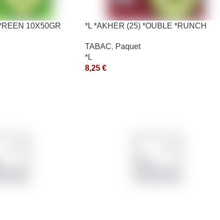
G *REEN 10X50GR
*L *AKHER (25) *OUBLE *RUNCH
10X50GR *aquet
TABAC
,
Paquet
*L
8,25
€