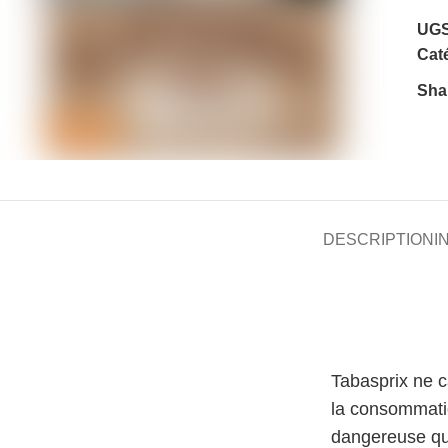
UGS
Caté
Sha
DESCRIPTION
I
Tabasprix ne 
la consommati
dangereuse qu