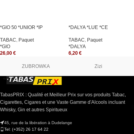
*GIO 50 *UNIOR *IP
*DALYA *LUE *CE
TABAC
,
Paquet
TABAC
,
Paquet
*GIO
*DALYA
26,00
€
6,20
€
ZUBROWKA
Zizi
TabasPRIX : Qualité et Meilleur Prix sur vos produits Tabac,
Cigarettes, Cigares et une Vaste Gamme d'Alcools incluant
Whisky, Gin et autres Spiritueux
45, rue de la libération à Dudelange
Tel: (+352) 26 17 64 22