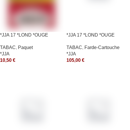
*JJA 17 *LOND *OUGE
*JJA 17 *LOND *OUGE
10X50GR *ce
10X50GR *arde
TABAC
,
Paquet
TABAC
,
Farde-Cartouche
*JJA
*JJA
10,50
€
105,00
€