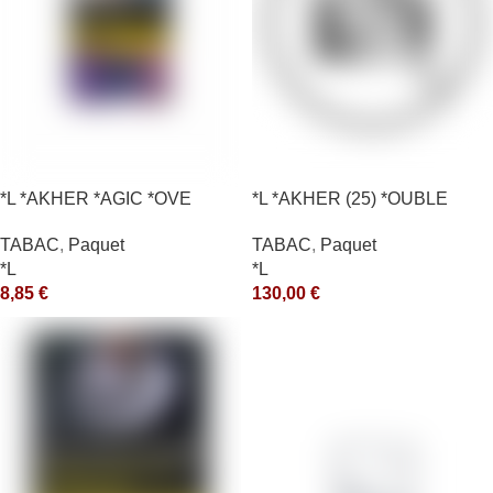
*L *AKHER *AGIC *OVE
*L *AKHER (25) *OUBLE
*RUNCH 1KG *ce
TABAC
,
Paquet
TABAC
,
Paquet
*L
*L
8,85
€
130,00
€