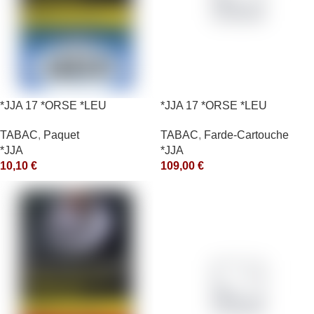
*JJA 17 *ORSE *LEU
*JJA 17 *ORSE *LEU
10X50GR *ce
10X50GR *arde
TABAC
,
Paquet
TABAC
,
Farde-Cartouche
*JJA
*JJA
10,10
€
109,00
€