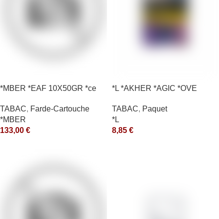
*MBER *EAF 10X50GR *ce
*L *AKHER *AGIC *OVE
TABAC
,
Farde-Cartouche
TABAC
,
Paquet
*MBER
*L
133,00
€
8,85
€