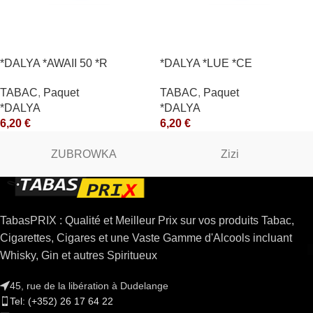
*DALYA *AWAII 50 *R
*DALYA *LUE *CE
TABAC
,
Paquet
TABAC
,
Paquet
*DALYA
*DALYA
6,20
€
6,20
€
ZUBROWKA
Zizi
TabasPRIX : Qualité et Meilleur Prix sur vos produits Tabac,
Cigarettes, Cigares et une Vaste Gamme d'Alcools incluant
Whisky, Gin et autres Spiritueux
45, rue de la libération à Dudelange
Tel: (+352) 26 17 64 22