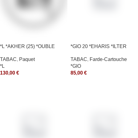
*L *AKHER (25) *OUBLE
*GIO 20 *EHARIS *ILTER
*RUNCH 1KG *ce
*OLD (10) *arde
TABAC
,
Paquet
TABAC
,
Farde-Cartouche
*L
*GIO
130,00
€
85,00
€