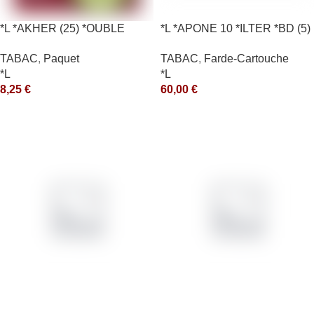
*L *AKHER (25) *OUBLE
*L *APONE 10 *ILTER *BD (5)
*RUNCH 10X50GR *aquet
*arde
TABAC
,
Paquet
TABAC
,
Farde-Cartouche
*L
*L
8,25
€
60,00
€