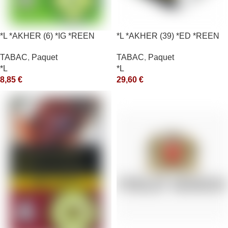
*L *AKHER (6) *IG *REEN
*L *AKHER (39) *ED *REEN
10X50GR *aquet
*MASH 200GR *ce
TABAC
,
Paquet
TABAC
,
Paquet
*L
*L
8,85
€
29,60
€