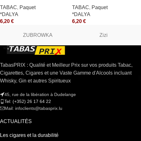
*CE
TABAC
,
Paquet
TABAC
,
Paquet
*DALYA
*DALYA
6,20
€
6,20
€
ZUBROWKA
Zizi
TabasPRIX : Qualité et Meilleur Prix sur vos produits Tabac,
Cigarettes, Cigares et une Vaste Gamme d'Alcools incluant
Whisky, Gin et autres Spiritueux
45, rue de la libération à Dudelange
Tel: (+352) 26 17 64 22
Mail: infoclients@tabasprix.lu
ACTUALITÉS
Les cigares et la durabilité