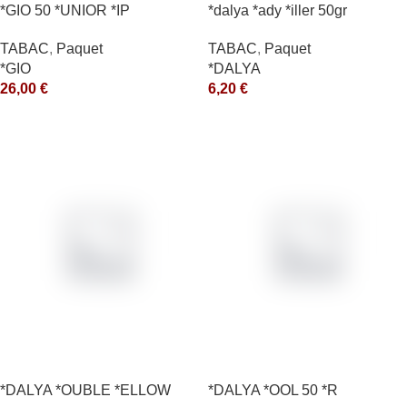
*GIO 50 *UNIOR *IP
*dalya *ady *iller 50gr
TABAC
,
Paquet
TABAC
,
Paquet
*GIO
*DALYA
26,00
€
6,20
€
*DALYA *OUBLE *ELLOW
*DALYA *OOL 50 *R