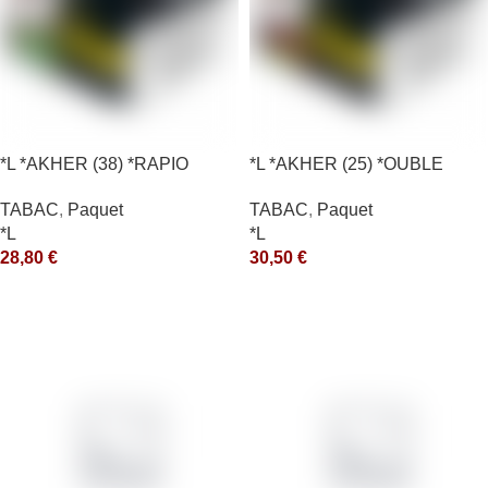
*L *AKHER (38) *RAPIO
*L *AKHER (25) *OUBLE
*REEN 200GR *ce
*RUNCH 200GR *ce
TABAC
,
Paquet
TABAC
,
Paquet
*L
*L
28,80
€
30,50
€