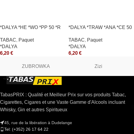
*DALYA *HE *WO *PP 50 *R
*DALYA *TRAW *ANA *CE 50
*R
TABAC
,
Paquet
TABAC
,
Paquet
*DALYA
*DALYA
6,20
€
6,20
€
ZUBROWKA
Zizi
TabasPRIX : Qualité et Meilleur Prix sur vos produits Tabac,
Cigarettes, Cigares et une Vaste Gamme d'Alcools incluant
Whisky, Gin et autres Spiritueux
45, rue de la libération à Dudelange
Tel: (+352) 26 17 64 22