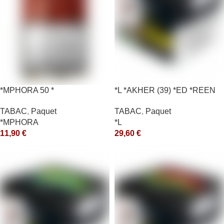
*MPHORA 50 *
*L *AKHER (39) *ED *REEN
*MASH 200GR *ce
TABAC
,
Paquet
TABAC
,
Paquet
*MPHORA
*L
11,90
€
29,60
€