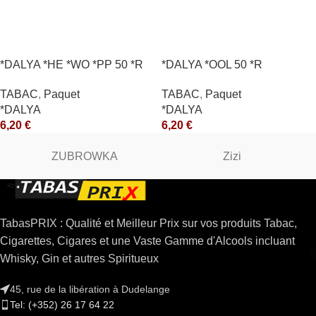
*DALYA *HE *WO *PP 50 *R
*DALYA *OOL 50 *R
TABAC
,
Paquet
TABAC
,
Paquet
*DALYA
*DALYA
6,20
€
6,20
€
ZUBROWKA
Zizi
TabasPRIX : Qualité et Meilleur Prix sur vos produits Tabac,
Cigarettes, Cigares et une Vaste Gamme d'Alcools incluant
Whisky, Gin et autres Spiritueux
45, rue de la libération à Dudelange
Tel: (+352) 26 17 64 22