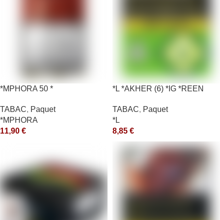
*MPHORA 50 *
*L *AKHER (6) *IG *REEN
10X50GR *aquet
TABAC
,
Paquet
TABAC
,
Paquet
*MPHORA
*L
11,90
€
8,85
€