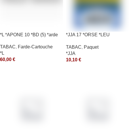
*L *APONE 10 *BD (5) *arde
*JJA 17 *ORSE *LEU
10X50GR *ce
TABAC
,
Farde-Cartouche
TABAC
,
Paquet
*L
*JJA
60,00
€
10,10
€