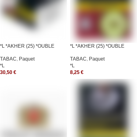
*L *AKHER (25) *OUBLE
*L *AKHER (25) *OUBLE
*RUNCH 200GR *ce
*RUNCH 10X50GR *aquet
TABAC
,
Paquet
TABAC
,
Paquet
*L
*L
30,50
€
8,25
€