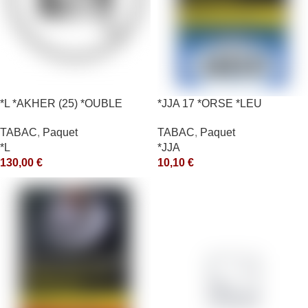
*L *AKHER (25) *OUBLE
*JJA 17 *ORSE *LEU
*RUNCH 1KG *ce
10X50GR *ce
TABAC
,
Paquet
TABAC
,
Paquet
*L
*JJA
130,00
€
10,10
€