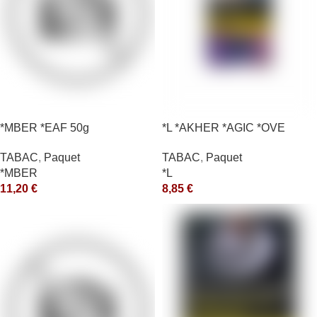
*MBER *EAF 50g
*L *AKHER *AGIC *OVE
TABAC
,
Paquet
TABAC
,
Paquet
*MBER
*L
11,20
€
8,85
€