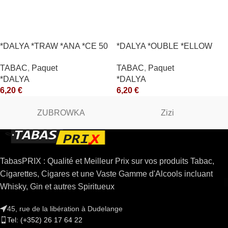
*DALYA *TRAW *ANA *CE 50
*DALYA *OUBLE *ELLOW
*R
*CE
TABAC
,
Paquet
TABAC
,
Paquet
*DALYA
*DALYA
6,20
€
6,20
€
ZUBROWKA
Zizi
TabasPRIX : Qualité et Meilleur Prix sur vos produits Tabac,
Cigarettes, Cigares et une Vaste Gamme d'Alcools incluant
Whisky, Gin et autres Spiritueux
45, rue de la libération à Dudelange
Tel: (+352) 26 17 64 22