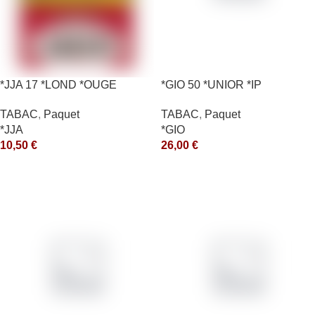
*JJA 17 *LOND *OUGE
*GIO 50 *UNIOR *IP
10X50GR *ce
TABAC
,
Paquet
TABAC
,
Paquet
*GIO
*JJA
26,00
€
10,50
€