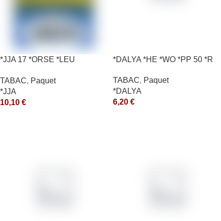
*JJA 17 *ORSE *LEU
*DALYA *HE *WO *PP 50 *R
10X50GR *ce
TABAC
,
Paquet
TABAC
,
Paquet
*DALYA
*JJA
6,20
€
10,10
€