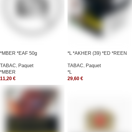
*MBER *EAF 50g
*L *AKHER (39) *ED *REEN
*MASH 200GR *ce
TABAC
,
Paquet
TABAC
,
Paquet
*MBER
*L
11,20
€
29,60
€