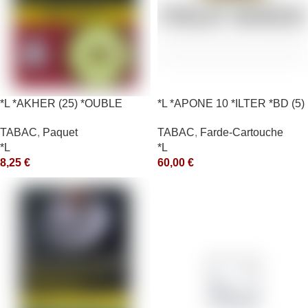
*L *AKHER (25) *OUBLE
*L *APONE 10 *ILTER *BD (5)
*RUNCH 10X50GR *aquet
*arde
TABAC
,
Paquet
TABAC
,
Farde-Cartouche
*L
*L
8,25
€
60,00
€