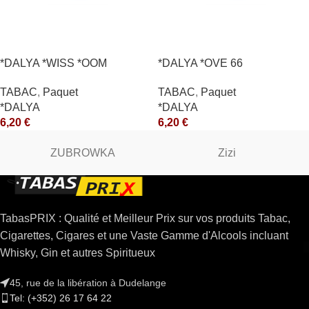
*DALYA *WISS *OOM
*DALYA *OVE 66
TABAC
,
Paquet
TABAC
,
Paquet
*DALYA
*DALYA
6,20
€
6,20
€
ZUBROWKA
Zizi
TabasPRIX : Qualité et Meilleur Prix sur vos produits Tabac,
Cigarettes, Cigares et une Vaste Gamme d'Alcools incluant
Whisky, Gin et autres Spiritueux
45, rue de la libération à Dudelange
Tel: (+352) 26 17 64 22