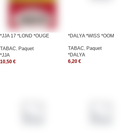
*JJA 17 *LOND *OUGE
*DALYA *WISS *OOM
10X50GR *ce
TABAC
,
Paquet
TABAC
,
Paquet
*DALYA
*JJA
6,20
€
10,50
€