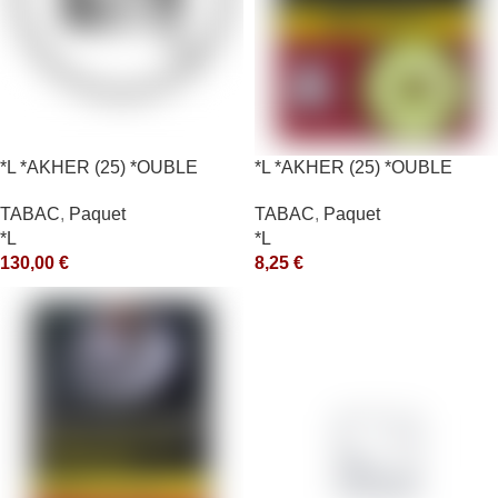
*L *AKHER (25) *OUBLE
*L *AKHER (25) *OUBLE
*RUNCH 1KG *ce
*RUNCH 10X50GR *aquet
TABAC
,
Paquet
TABAC
,
Paquet
*L
*L
130,00
€
8,25
€