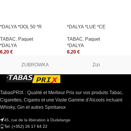
*DALYA *OOL 50 *R
*DALYA *LUE *CE
TABAC
,
Paquet
TABAC
,
Paquet
*DALYA
*DALYA
6,20
€
6,20
€
ZUBROWKA
Zizi
TabasPRIX : Qualité et Meilleur Prix sur vos produits Tabac,
Cigarettes, Cigares et une Vaste Gamme d'Alcools incluant
Whisky, Gin et autres Spiritueux
45, rue de la libération à Dudelange
Tel: (+352) 26 17 64 22