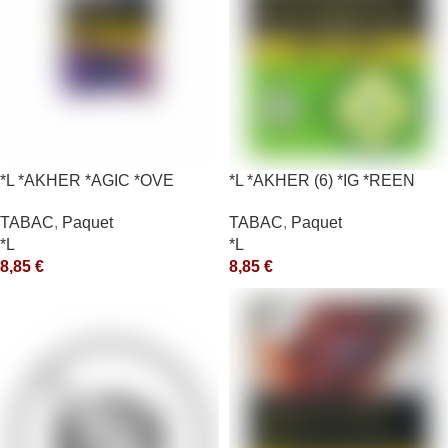
*L *AKHER *AGIC *OVE
*L *AKHER (6) *IG *REEN
10X50GR *aquet
TABAC
,
Paquet
TABAC
,
Paquet
*L
*L
8,85
€
8,85
€