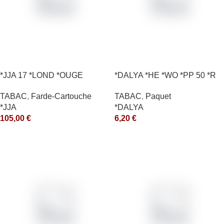
*JJA 17 *LOND *OUGE
*DALYA *HE *WO *PP 50 *R
10X50GR *arde
TABAC
,
Paquet
TABAC
,
Farde-Cartouche
*DALYA
*JJA
6,20
€
105,00
€