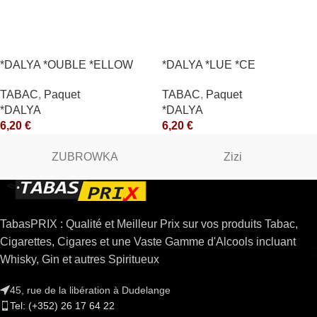
*DALYA *OUBLE *ELLOW
*DALYA *LUE *CE
*CE
TABAC
,
Paquet
TABAC
,
Paquet
*DALYA
*DALYA
6,20
€
6,20
€
ZUBROWKA
Zizi
TabasPRIX : Qualité et Meilleur Prix sur vos produits Tabac,
Cigarettes, Cigares et une Vaste Gamme d'Alcools incluant
Whisky, Gin et autres Spiritueux
45, rue de la libération à Dudelange
Tel: (+352) 26 17 64 22