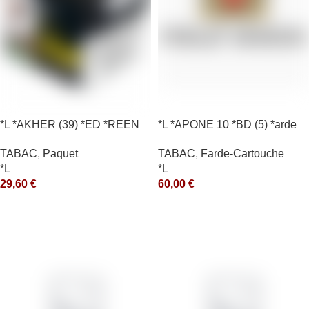
*L *AKHER (39) *ED *REEN
*L *APONE 10 *BD (5) *arde
*MASH 200GR *ce
TABAC
,
Farde-Cartouche
TABAC
,
Paquet
*L
*L
60,00
€
29,60
€