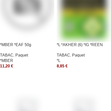
*MBER *EAF 50g
*L *AKHER (6) *IG *REEN
10X50GR *aquet
TABAC
,
Paquet
TABAC
,
Paquet
*MBER
*L
11,20
€
8,85
€