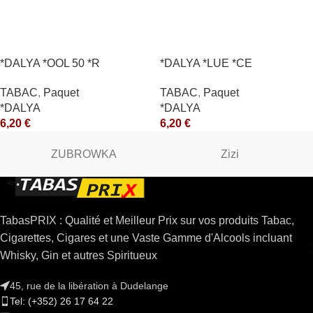
*DALYA *OOL 50 *R
*DALYA *LUE *CE
TABAC
,
Paquet
TABAC
,
Paquet
*DALYA
*DALYA
6,20
€
6,20
€
ZUBROWKA
Zizi
TabasPRIX : Qualité et Meilleur Prix sur vos produits Tabac,
Cigarettes, Cigares et une Vaste Gamme d'Alcools incluant
Whisky, Gin et autres Spiritueux
45, rue de la libération à Dudelange
Tel: (+352) 26 17 64 22