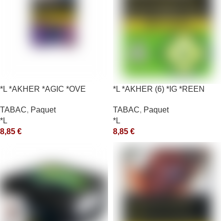
*L *AKHER *AGIC *OVE
*L *AKHER (6) *IG *REEN
10X50GR *aquet
TABAC
,
Paquet
TABAC
,
Paquet
*L
*L
8,85
€
8,85
€