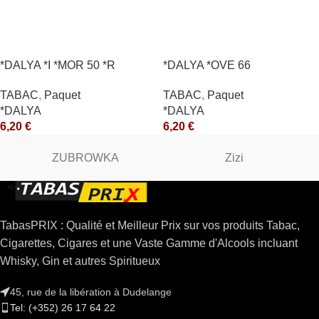
*DALYA *I *MOR 50 *R
*DALYA *OVE 66
TABAC
,
Paquet
TABAC
,
Paquet
*DALYA
*DALYA
6,20
€
6,20
€
ZUBROWKA
Zizi
TabasPRIX : Qualité et Meilleur Prix sur vos produits Tabac,
Cigarettes, Cigares et une Vaste Gamme d'Alcools incluant
Whisky, Gin et autres Spiritueux
45, rue de la libération à Dudelange
Tel: (+352) 26 17 64 22