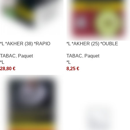
*L *AKHER (38) *RAPIO
*L *AKHER (25) *OUBLE
*REEN 200GR *ce
*RUNCH 10X50GR *aquet
TABAC
,
Paquet
TABAC
,
Paquet
*L
*L
28,80
€
8,25
€