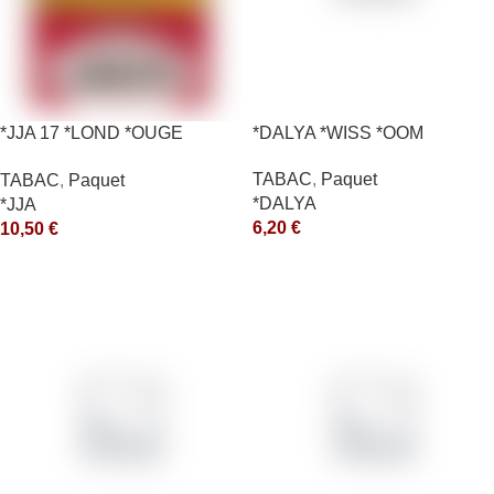
*JJA 17 *LOND *OUGE
*DALYA *WISS *OOM
10X50GR *ce
TABAC
,
Paquet
TABAC
,
Paquet
*DALYA
*JJA
6,20
€
10,50
€