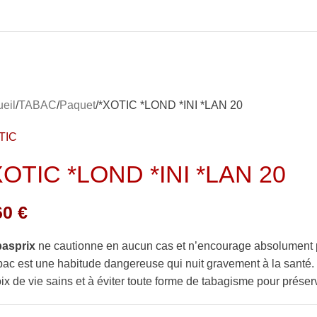
eil
TABAC
Paquet
*XOTIC *LOND *INI *LAN 20
TIC
XOTIC *LOND *INI *LAN 20
60
€
basprix
ne cautionne en aucun cas et n’encourage absolument 
bac est une habitude dangereuse qui nuit gravement à la sant
ix de vie sains et à éviter toute forme de tabagisme pour préserv