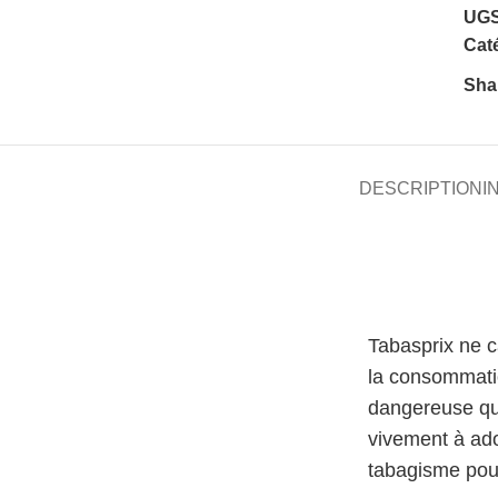
UGS
Caté
Sha
DESCRIPTION
I
Tabasprix ne 
la consommati
dangereuse qu
vivement à ado
tabagisme pour