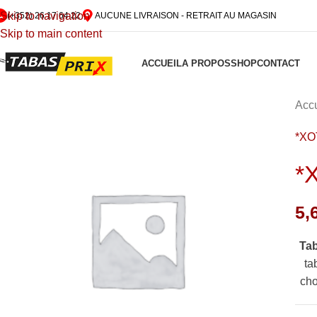
Skip to navigation
(+352) 26 17 64 22
AUCUNE LIVRAISON - RETRAIT AU MAGASIN
Skip to main content
ACCUEIL
A PROPOS
SHOP
CONTACT
Accu
*XO
*
5,
Ta
ta
cho