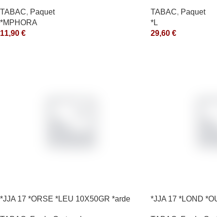
200GR *ce
TABAC
,
Paquet
TABAC
,
Paquet
*MPHORA
*L
11,90
€
29,60
€
*JJA 17 *ORSE *LEU 10X50GR *arde
*JJA 17 *LOND *O