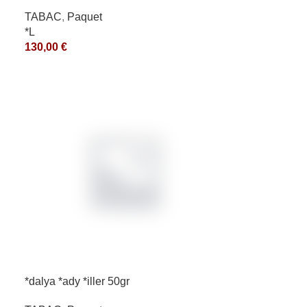
*ce
TABAC
,
Paquet
*L
130,00
€
*dalya *ady *iller 50gr