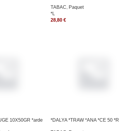
*ce
TABAC
,
Paquet
*L
28,80
€
UGE 10X50GR *arde
*DALYA *TRAW *ANA *CE 50 *R