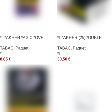
*L *AKHER *AGIC *OVE
*L *AKHER (25) *OUBLE
*RUNCH 200GR *ce
TABAC
,
Paquet
TABAC
,
Paquet
*L
*L
8,85
€
30,50
€