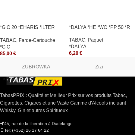
*GIO 20 *EHARIS *ILTER
*DALYA *HE *WO *PP 50 *R
*OLD (10) *arde
TABAC
,
Paquet
TABAC
,
Farde-Cartouche
*DALYA
*GIO
6,20
€
85,00
€
ZUBROWKA
Zizi
TabasPRIX : Qualité et Meilleur Prix sur vos produits Tabac,
Cigarettes, Cigares et une Vaste Gamme d'Alcools incluant
Whisky, Gin et autres Spiritueux
45, rue de la libération à Dudelange
Tel: (+352) 26 17 64 22