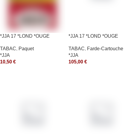
*JJA 17 *LOND *OUGE
*JJA 17 *LOND *OUGE
10X50GR *ce
10X50GR *arde
TABAC
,
Paquet
TABAC
,
Farde-Cartouche
*JJA
*JJA
10,50
€
105,00
€