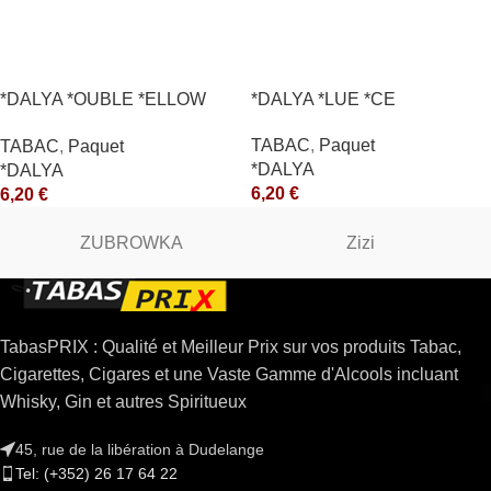
*DALYA *OUBLE *ELLOW
*DALYA *LUE *CE
*CE
TABAC
,
Paquet
TABAC
,
Paquet
*DALYA
*DALYA
6,20
€
6,20
€
ZUBROWKA
Zizi
TabasPRIX : Qualité et Meilleur Prix sur vos produits Tabac,
Cigarettes, Cigares et une Vaste Gamme d'Alcools incluant
Whisky, Gin et autres Spiritueux
45, rue de la libération à Dudelange
Tel: (+352) 26 17 64 22