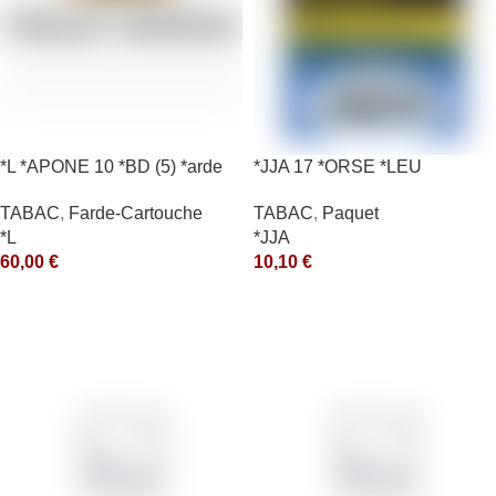
*L *APONE 10 *BD (5) *arde
*JJA 17 *ORSE *LEU
10X50GR *ce
TABAC
,
Farde-Cartouche
TABAC
,
Paquet
*L
*JJA
60,00
€
10,10
€