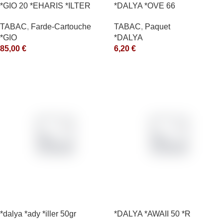
*GIO 20 *EHARIS *ILTER
*DALYA *OVE 66
*OLD (10) *arde
TABAC
,
Paquet
TABAC
,
Farde-Cartouche
*DALYA
*GIO
6,20
€
85,00
€
*dalya *ady *iller 50gr
*DALYA *AWAII 50 *R