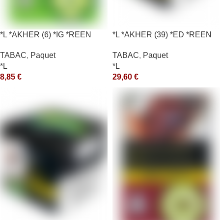
*L *AKHER (6) *IG *REEN
*L *AKHER (39) *ED *REEN
10X50GR *aquet
*MASH 200GR *ce
TABAC
,
Paquet
TABAC
,
Paquet
*L
*L
8,85
€
29,60
€