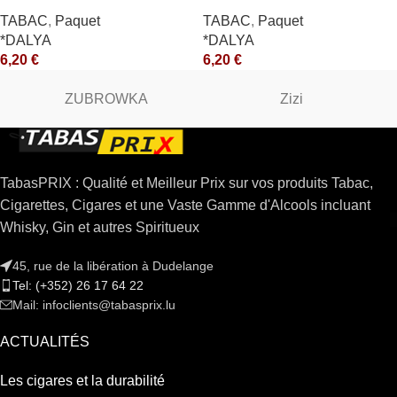
TABAC
,
Paquet
TABAC
,
Paquet
*DALYA
*DALYA
6,20
€
6,20
€
ZUBROWKA
Zizi
TabasPRIX : Qualité et Meilleur Prix sur vos produits Tabac,
Cigarettes, Cigares et une Vaste Gamme d'Alcools incluant
Whisky, Gin et autres Spiritueux
45, rue de la libération à Dudelange
Tel: (+352) 26 17 64 22
Mail: infoclients@tabasprix.lu
ACTUALITÉS
Les cigares et la durabilité