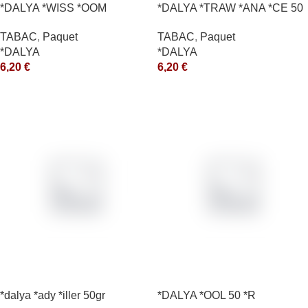
*DALYA *WISS *OOM
*DALYA *TRAW *ANA *CE 50
*R
TABAC
,
Paquet
TABAC
,
Paquet
*DALYA
*DALYA
6,20
€
6,20
€
*dalya *ady *iller 50gr
*DALYA *OOL 50 *R