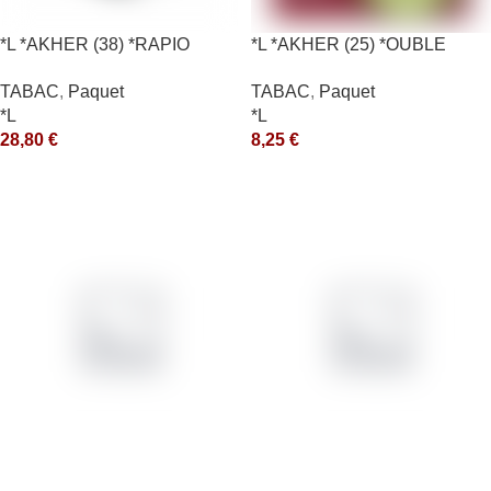
*L *AKHER (38) *RAPIO
*L *AKHER (25) *OUBLE
*REEN 200GR *ce
*RUNCH 10X50GR *aquet
TABAC
,
Paquet
TABAC
,
Paquet
*L
*L
28,80
€
8,25
€