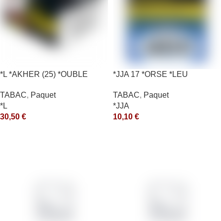
*L *AKHER (25) *OUBLE
*JJA 17 *ORSE *LEU
*RUNCH 200GR *ce
10X50GR *ce
TABAC
,
Paquet
TABAC
,
Paquet
*L
*JJA
30,50
€
10,10
€