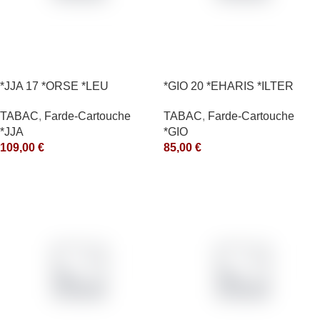
*JJA 17 *ORSE *LEU
*GIO 20 *EHARIS *ILTER
10X50GR *arde
*OLD (10) *arde
TABAC
,
Farde-Cartouche
TABAC
,
Farde-Cartouche
*JJA
*GIO
109,00
€
85,00
€