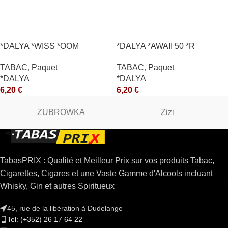
*DALYA *WISS *OOM
*DALYA *AWAII 50 *R
TABAC
,
Paquet
TABAC
,
Paquet
*DALYA
*DALYA
6,20
€
6,20
€
ZUBROWKA
Zizi
TabasPRIX : Qualité et Meilleur Prix sur vos produits Tabac,
Cigarettes, Cigares et une Vaste Gamme d'Alcools incluant
Whisky, Gin et autres Spiritueux
45, rue de la libération à Dudelange
Tel: (+352) 26 17 64 22