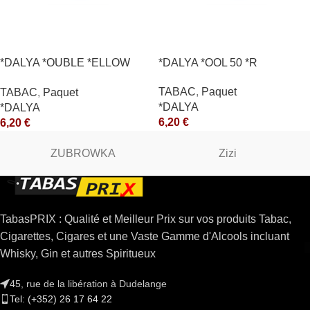
*DALYA *OUBLE *ELLOW
*DALYA *OOL 50 *R
*CE
TABAC
,
Paquet
TABAC
,
Paquet
*DALYA
*DALYA
6,20
€
6,20
€
ZUBROWKA
Zizi
TabasPRIX : Qualité et Meilleur Prix sur vos produits Tabac,
Cigarettes, Cigares et une Vaste Gamme d'Alcools incluant
Whisky, Gin et autres Spiritueux
45, rue de la libération à Dudelange
Tel: (+352) 26 17 64 22